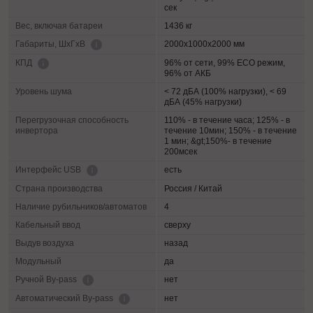
сек
Вес, включая батареи
1436 кг
2000х1000х2000 мм
Габариты, ШхГхВ
96% от сети, 99% ECO режим,
КПД
96% от АКБ
Уровень шума
< 72 дБА (100% нагрузки), < 69
дБА (45% нагрузки)
Перегрузочная способность
110% - в течение часа; 125% - в
инвертора
течение 10мин; 150% - в течение
1 мин; &gt;150%- в течение
200мсек
есть
Интерфейс USB
Страна производства
Россия / Китай
Наличие рубильников/автоматов
4
Кабельный ввод
сверху
Выдув воздуха
назад
Модульный
да
нет
Ручной By-pass
нет
Автоматический By-pass