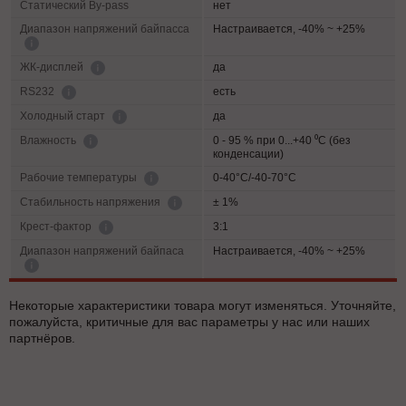
Статический By-pass
нет
Диапазон напряжений байпасса
Настраивается, -40% ~ +25%
да
ЖК-дисплей
есть
RS232
да
Холодный старт
0 - 95 % при 0...+40 ⁰С (без
Влажность
конденсации)
0-40°C/-40-70°C
Рабочие температуры
± 1%
Cтабильность напряжения
3:1
Крест-фактор
Диапазон напряжений байпаса
Настраивается, -40% ~ +25%
Некоторые характеристики товара могут изменяться. Уточняйте,
пожалуйста, критичные для вас параметры у нас или наших
партнёров.