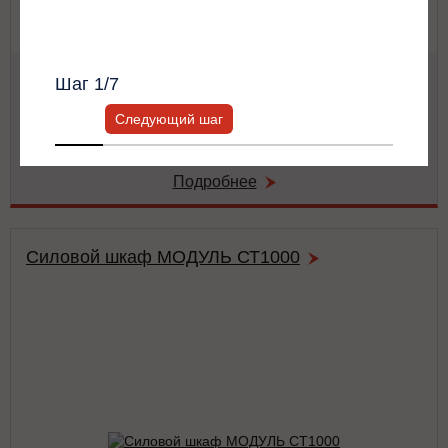
Всю информацию предоставит ваш
персональный менеджер.
Мощность:
62.5 кВА / 62.5 кВт
Шаг
1
/7
Тип:
двойного преобразования (on-line)
Число фаз на (вход/выход):
3/3
Следующий шаг
Габариты:
486x743x174 мм
Вес:
42 кг
Подробнее
Силовой шкаф МОДУЛЬ СТ1000