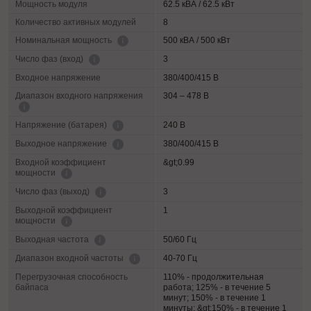
Мощность модуля
62.5 кВА / 62.5 кВт
Количество активных модулей
8
500 кВА / 500 кВт
Номинальная мощность
3
Число фаз (вход)
Входное напряжение
380/400/415 В
Диапазон входного напряжения
304 – 478 В
240 В
Напряжение (батарея)
380/400/415 В
Выходное напряжение
Входной коэффициент
&gt;0.99
мощности
3
Число фаз (выход)
Выходной коэффициент
1
мощности
50/60 Гц
Выходная частота
40-70 Гц
Диапазон входной частоты
Перегрузочная способность
110% - продолжительная
байпаса
работа; 125% - в течение 5
минут; 150% - в течение 1
минуты; &gt;150% - в течение 1