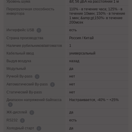
Уровень шума
&lt; 56 дБА на расстоянии 1 м
Перегрузочная способность
110% - в течение часа; 125% - в
инвертора
течение 10мин; 150% - в течение
1 мин; &amp;gt;150%- в течение
200мсек
есть
Интерфейс USB
Страна производства
Россия / Китай
Наличие рубильников/автоматов
1
Кабельный ввод
универсальный
Выдув воздуха
назад
Модульный
да
нет
Ручной By-pass
нет
Автоматический By-pass
Статический By-pass
нет
Диапазон напряжений байпасса
Настраивается, -40% ~ +25%
да
ЖК-дисплей
есть
RS232
да
Холодный старт