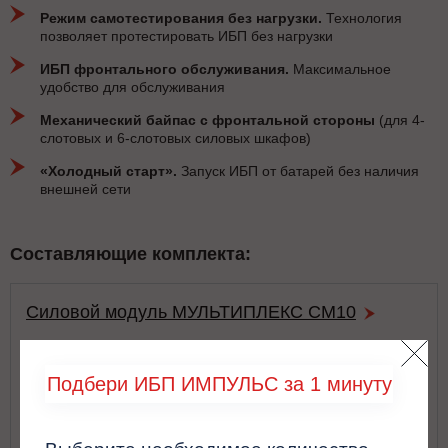
Режим самотестирования без нагрузки.
Технология
позволяет протестировать ИБП без нагрузки
ИБП фронтального обслуживания.
Максимальное
удобство для обслуживания
Механический байпас с фронтальной стороны
(для 4-
слотовых и 6-слотовых силовых шкафов)
«Холодный старт».
Запуск ИБП от батарей без наличия
внешней сети
Составляющие комплекта:
Силовой модуль МУЛЬТИПЛЕКС СМ10
Подбери ИБП ИМПУЛЬС за 1 минуту