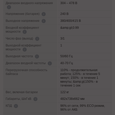
Диапазон входного напряжения
304 – 478 В
240 В
Напряжение (батарея)
380/400/415 В
Выходное напряжение
Входной коэффициент
&amp;gt;0.99
мощности
3/1
Число фаз (выход)
Выходной коэффициент
1
мощности
50/60 Гц
Выходная частота
40-70 Гц
Диапазон входной частоты
Перегрузочная способность
110% - продолжительная
байпаса
работа; 125% - в течение 5
минут; 150% - в течение 1
минуты; &amp;gt;150% - в
течение 1 сек
Вес, включая батареи
122 кг
482х738х662 мм
Габариты, ШхГхВ
96% от сети, 99% ECO режим,
КПД
96% от АКБ