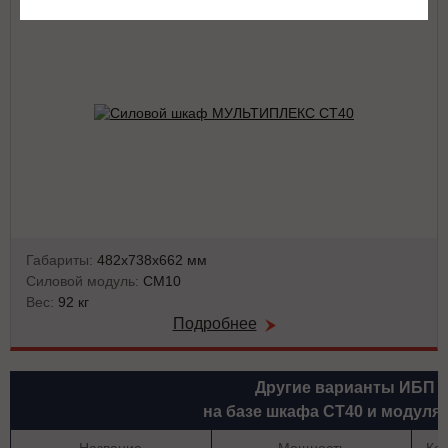
Габариты:
482х738х662 мм
Силовой модуль:
СМ10
Вес:
92 кг
Подробнее
Другие варианты ИБП
на базе шкафа СТ40 и модуля