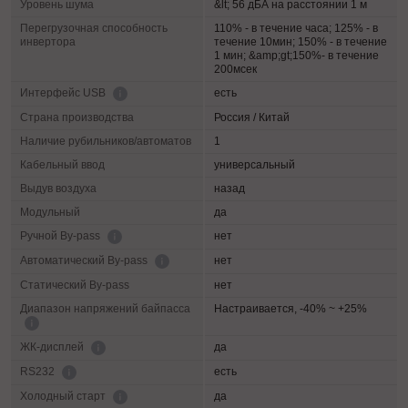
Уровень шума
&lt; 56 дБА на расстоянии 1 м
Перегрузочная способность
110% - в течение часа; 125% - в
инвертора
течение 10мин; 150% - в течение
1 мин; &amp;gt;150%- в течение
200мсек
есть
Интерфейс USB
Страна производства
Россия / Китай
Наличие рубильников/автоматов
1
Кабельный ввод
универсальный
Выдув воздуха
назад
Модульный
да
нет
Ручной By-pass
нет
Автоматический By-pass
Статический By-pass
нет
Диапазон напряжений байпасса
Настраивается, -40% ~ +25%
да
ЖК-дисплей
есть
RS232
да
Холодный старт