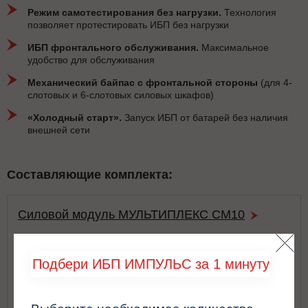
Режим самотестирования без нагрузки.
Технология
позволяет протестировать ИБП без нагрузки
ИБП фронтального обслуживания.
Максимальное
удобство для обслуживания
Механический байпас с фронтальной стороны
(для 4-
слотовых и 6-слотовых силовых шкафов)
«Холодный старт».
Запуск ИБП от батарей без наличия
внешней сети
Составляющие комплекта:
Силовой модуль МУЛЬТИПЛЕКС СМ10
Подбери ИБП ИМПУЛЬС за 1 минуту