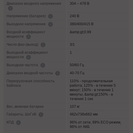
Диапазон входного напряжения
304 – 478 В
240 В
Напряжение (батарея)
380/400/415 В
Выходное напряжение
Входной коэффициент
&amp;gt;0.99
мощности
3/1
Число фаз (выход)
Выходной коэффициент
1
мощности
50/60 Гц
Выходная частота
40-70 Гц
Диапазон входной частоты
Перегрузочная способность
110% - продолжительная
байпаса
работа; 125% - в течение 5
минут; 150% - в течение 1
минуты; &amp;gt;150% - в
течение 1 сек
Вес, включая батареи
107 кг
482х738х662 мм
Габариты, ШхГхВ
96% от сети, 99% ECO режим,
КПД
96% от АКБ