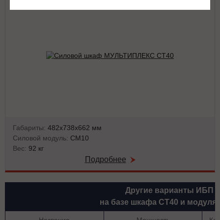
Габариты:
482х738х662 мм
Силовой модуль:
СМ10
Вес:
92 кг
Подробнее
Другие варианты ИБП
на базе шкафа СТ40 и модуля