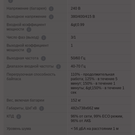
240 В
Напряжение (батарея)
380/400/415 В
Выходное напряжение
Входной коэффициент
&gt;0.99
мощности
3/1
Число фаз (выход)
Выходной коэффициент
1
мощности
50/60 Гц
Выходная частота
40-70 Гц
Диапазон входной частоты
Перегрузочная способность
110% - продолжительная
байпаса
работа; 125% - в течение 5
минут; 150% - в течение 1
минуты; &gt;150% - в течение 1
сек
Вес, включая батареи
152 кг
482х738х662 мм
Габариты, ШхГхВ
96% от сети, 99% ECO режим,
КПД
96% от АКБ
Уровень шума
< 56 дБА на расстоянии 1 м