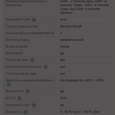
Перегрузочная способность
110% - в течение часа; 125% - в
инвертора
течение 10мин; 150% - в течение
1 мин; &gt;150%- в течение
200мсек
есть
Интерфейс USB
Страна производства
Россия / Китай
Наличие рубильников/автоматов
1
Кабельный ввод
универсальный
Выдув воздуха
назад
Модульный
да
нет
Ручной By-pass
нет
Автоматический By-pass
Статический By-pass
нет
Диапазон напряжений байпасса
Настраивается, -40% ~ +25%
да
ЖК-дисплей
есть
RS232
да
Холодный старт
0 - 95 % при 0...+40 ⁰С (без
Влажность