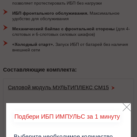
позволяет протестировать ИБП без нагрузки
ИБП фронтального обслуживания.
Максимальное
удобство для обслуживания
Механический байпас с фронтальной стороны
(для 4-
слотовых и 6-слотовых силовых шкафов)
«Холодный старт».
Запуск ИБП от батарей без наличия
внешней сети
Составляющие комплекта:
Силовой модуль МУЛЬТИПЛЕКС СМ15
Подбери ИБП ИМПУЛЬС за 1 минуту
Выберите необходимое количество