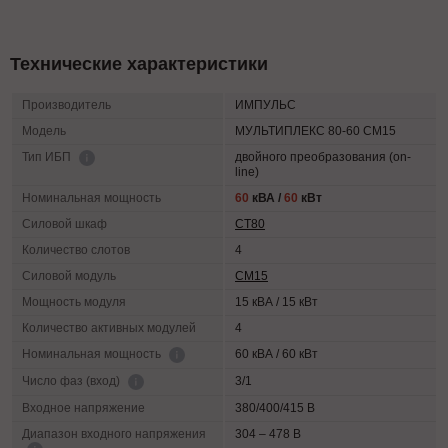
Технические характеристики
Производитель
ИМПУЛЬС
Модель
МУЛЬТИПЛЕКС 80-60 СМ15
двойного преобразования (on-
Тип ИБП
line)
Номинальная мощность
60
кВА /
60
кВт
Силовой шкаф
СТ80
Количество слотов
4
Силовой модуль
СМ15
Мощность модуля
15 кВА / 15 кВт
Количество активных модулей
4
60 кВА / 60 кВт
Номинальная мощность
3/1
Число фаз (вход)
Входное напряжение
380/400/415 В
Диапазон входного напряжения
304 – 478 В