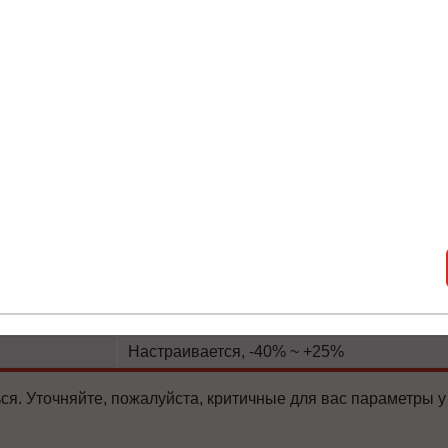
нет
нет
Я согласен с
Политикой хранения и обработки персональных
нет
данных
и
Политикой конфиденциальности
*
Настраивается, -40% ~ +25%
да
Получить список моделей и скидку
есть
да
Всю информацию предоставит ваш персональный менеджер.
0 - 95 % при 0...+40 ⁰С (без конденсации)
0-40°C/-40-70°C
± 1%
3:1
Настраивается, -40% ~ +25%
ся. Уточняйте, пожалуйста, критичные для вас параметры у