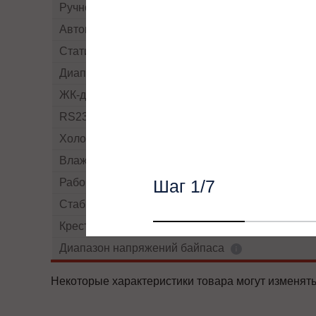
Ручной By-pass
Автоматический By-pass
Статический By-pass
Диапазон напряжений байпасса
ЖК-дисплей
RS232
Холодный старт
Влажность
Рабочие температуры
Шаг
1
/7
Cтабильность напряжения
Крест-фактор
Диапазон напряжений байпаса
Некоторые характеристики товара могут изменять