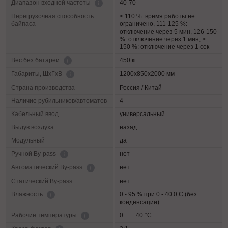
40-70
Диапазон входной частоты
Перегрузочная способность
< 110 %: время работы не
байпаса
ограничено, 111-125 %:
отключение через 5 мин, 126-150
%: отключение через 1 мин, >
150 %: отключение через 1 сек
450 кг
Вес без батареи
1200х850х2000 мм
Габариты, ШхГхВ
Страна производства
Россия / Китай
Наличие рубильников/автоматов
4
Кабельный ввод
универсальный
Выдув воздуха
назад
Модульный
да
нет
Ручной By-pass
нет
Автоматический By-pass
Статический By-pass
нет
0 - 95 % при 0 - 40 0 C (без
Влажность
конденсации)
0 … +40 °C
Рабочие температуры