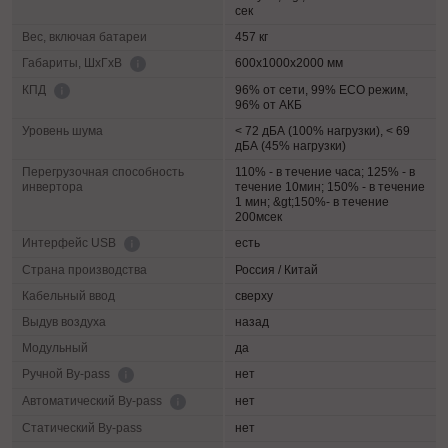
сек
Вес, включая батареи
457 кг
600х1000х2000 мм
Габариты, ШхГхВ
96% от сети, 99% ECO режим,
КПД
96% от АКБ
Уровень шума
< 72 дБА (100% нагрузки), < 69
дБА (45% нагрузки)
Перегрузочная способность
110% - в течение часа; 125% - в
инвертора
течение 10мин; 150% - в течение
1 мин; &gt;150%- в течение
200мсек
есть
Интерфейс USB
Страна производства
Россия / Китай
Кабельный ввод
сверху
Выдув воздуха
назад
Модульный
да
нет
Ручной By-pass
нет
Автоматический By-pass
Статический By-pass
нет