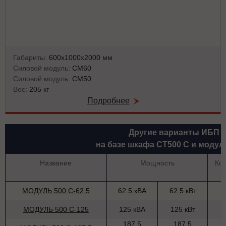
Габариты:
600х1000х2000 мм
Силовой модуль:
СМ60
Силовой модуль:
СМ50
Вес:
205 кг
Подробнее
Другие варианты ИБП
на базе шкафа СТ500 С и модул
Название
Мощность
Ко
МОДУЛЬ 500 С-62.5
62.5 кВА
62.5 кВт
МОДУЛЬ 500 С-125
125 кВА
125 кВт
187.5
187.5