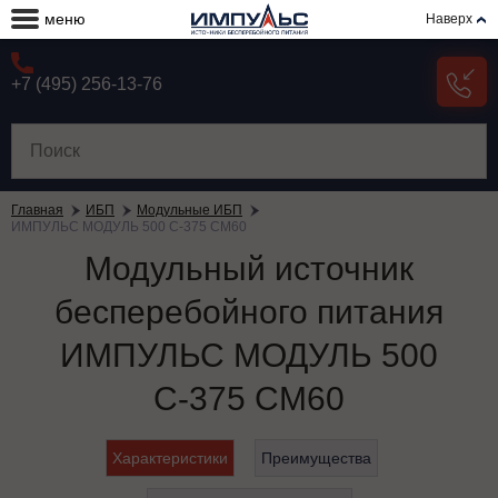
меню
Наверх
+7 (495) 256-13-76
Главная
ИБП
Модульные ИБП
ИМПУЛЬС МОДУЛЬ 500 С-375 СМ60
Модульный источник
бесперебойного питания
ИМПУЛЬС МОДУЛЬ 500
С-375 СМ60
Характеристики
Преимущества