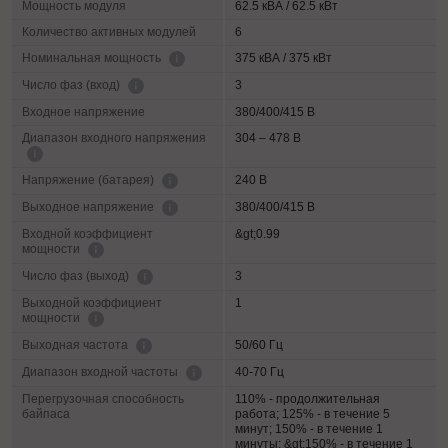
Мощность модуля
62.5 кВА / 62.5 кВт
Количество активных модулей
6
375 кВА / 375 кВт
Номинальная мощность
3
Число фаз (вход)
Входное напряжение
380/400/415 В
Диапазон входного напряжения
304 – 478 В
240 В
Напряжение (батарея)
380/400/415 В
Выходное напряжение
Входной коэффициент
&gt;0.99
мощности
3
Число фаз (выход)
Выходной коэффициент
1
мощности
50/60 Гц
Выходная частота
40-70 Гц
Диапазон входной частоты
Перегрузочная способность
110% - продолжительная
байпаса
работа; 125% - в течение 5
минут; 150% - в течение 1
минуты; &gt;150% - в течение 1