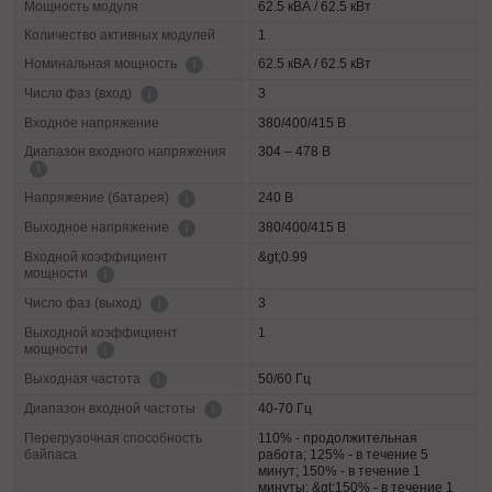
Мощность модуля
62.5 кВА / 62.5 кВт
Количество активных модулей
1
62.5 кВА / 62.5 кВт
Номинальная мощность
3
Число фаз (вход)
Входное напряжение
380/400/415 В
Диапазон входного напряжения
304 – 478 В
240 В
Напряжение (батарея)
380/400/415 В
Выходное напряжение
Входной коэффициент
&gt;0.99
мощности
3
Число фаз (выход)
Выходной коэффициент
1
мощности
50/60 Гц
Выходная частота
40-70 Гц
Диапазон входной частоты
Перегрузочная способность
110% - продолжительная
байпаса
работа; 125% - в течение 5
минут; 150% - в течение 1
минуты; &gt;150% - в течение 1