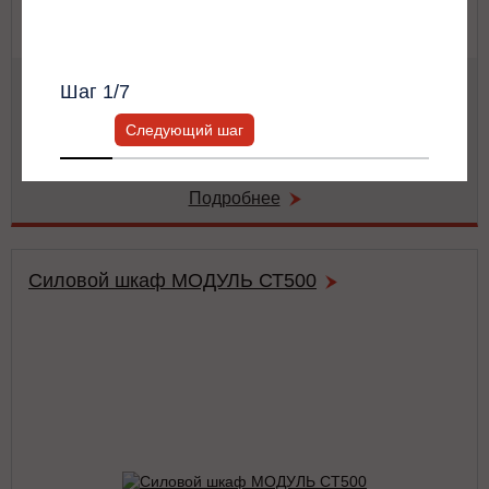
Всю информацию предоставит ваш
персональный менеджер.
Мощность:
62.5 кВА / 62.5 кВт
Шаг
1
/7
Тип:
двойного преобразования (on-line)
Число фаз на (вход/выход):
3/3
Следующий шаг
Габариты:
486x743x174 мм
Вес:
42 кг
Подробнее
Силовой шкаф МОДУЛЬ СТ500