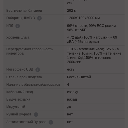
сек
Вес, включая батареи
292 кг
1200х1100х2000 мм
Габариты, ШхГхВ
96% от сети, 99% ECO режим,
КПД
96% от АКБ
Уровень шума
< 72 дБА (100% нагрузки), < 69
дБА (45% нагрузки)
Перегрузочная способность
110% - в течение часа; 125% - в
инвертора
течение 10мин; 150% - в течение
1 мин; &gt;150%- в течение
200мсек
есть
Интерфейс USB
Страна производства
Россия / Китай
Наличие рубильников/автоматов
4
Кабельный ввод
сверху
Выдув воздуха
назад
Модульный
да
нет
Ручной By-pass
нет
Автоматический By-pass