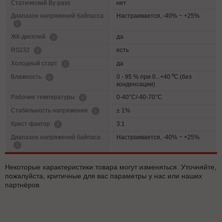
Статический By-pass
нет
Диапазон напряжений байпасса
Настраивается, -40% ~ +25%
да
ЖК-дисплей
есть
RS232
да
Холодный старт
0 - 95 % при 0...+40 ⁰С (без
Влажность
конденсации)
0-40°C/-40-70°C
Рабочие температуры
± 1%
Cтабильность напряжения
3:1
Крест-фактор
Диапазон напряжений байпаса
Настраивается, -40% ~ +25%
Некоторые характеристики товара могут изменяться. Уточняйте,
пожалуйста, критичные для вас параметры у нас или наших
партнёров.