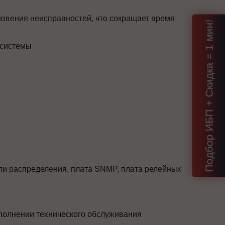
новения неисправностей, что сокращает время
Подбор ИБП + Скидка = 1 мин!
 системы
и распределения, плата SNMP, плата релейных
полнении технического обслуживания