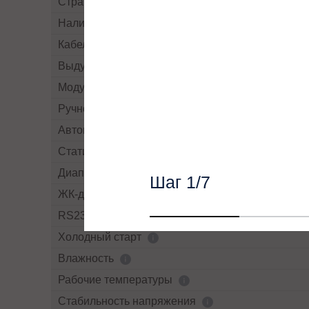
Страна производства
Наличие рубильников/автоматов
Кабельный ввод
Выдув воздуха
Модульный
Ручной By-pass
Автоматический By-pass
Статический By-pass
Диапазон напряжений байпасса
Шаг
1
/7
ЖК-дисплей
RS232
Холодный старт
Влажность
Рабочие температуры
Cтабильность напряжения