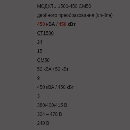
МОДУЛЬ 1500-450 СМ50
двойного преобразования (on-line)
450
кВА /
450
кВт
СТ1500
24
15
СМ50
50 кВА / 50 кВт
9
450 кВА / 450 кВт
3
380/400/415 В
304 – 478 В
240 В