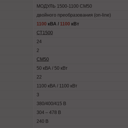
МОДУЛЬ 1500-1100 СМ50
двойного преобразования (on-line)
1100
кВА /
1100
кВт
СТ1500
24
2
СМ50
50 кВА / 50 кВт
22
1100 кВА / 1100 кВт
3
380/400/415 В
304 – 478 В
240 В