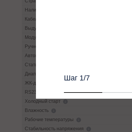
Страна производства
Наличие рубильников/автоматов
Кабельный ввод
Выдув воздуха
Модульный
Ручной By-pass
Автоматический By-pass
Статический By-pass
Диапазон напряжений байпасса
Шаг
1
/7
ЖК-дисплей
RS232
Холодный старт
Влажность
Рабочие температуры
Cтабильность напряжения