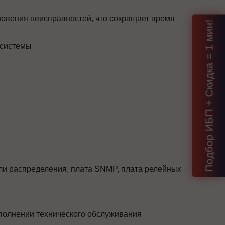
новения неисправностей, что сокращает время
Подбор ИБП + Скидка = 1 мин!
 системы
и распределения, плата SNMP, плата релейных
полнении технического обслуживания