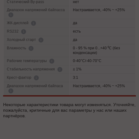
Статический By-pass
нет
Диапазон напряжений байпасса
Настраивается, -40% ~ +25%
да
ЖК-дисплей
есть
RS232
да
Холодный старт
0 - 95 % при 0...+40 ⁰С (без
Влажность
конденсации)
0-40°C/-40-70°C
Рабочие температуры
± 1%
Cтабильность напряжения
3:1
Крест-фактор
Диапазон напряжений байпаса
Настраивается, -40% ~ +25%
Некоторые характеристики товара могут изменяться. Уточняйте,
пожалуйста, критичные для вас параметры у нас или наших
партнёров.