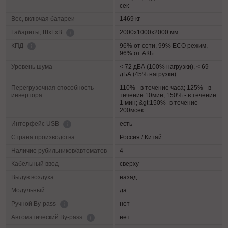
сек
Вес, включая батареи
1469 кг
2000х1000х2000 мм
Габариты, ШхГхВ
96% от сети, 99% ECO режим,
КПД
96% от АКБ
Уровень шума
< 72 дБА (100% нагрузки), < 69
дБА (45% нагрузки)
Перегрузочная способность
110% - в течение часа; 125% - в
инвертора
течение 10мин; 150% - в течение
1 мин; &gt;150%- в течение
200мсек
есть
Интерфейс USB
Страна производства
Россия / Китай
Наличие рубильников/автоматов
4
Кабельный ввод
сверху
Выдув воздуха
назад
Модульный
да
нет
Ручной By-pass
нет
Автоматический By-pass