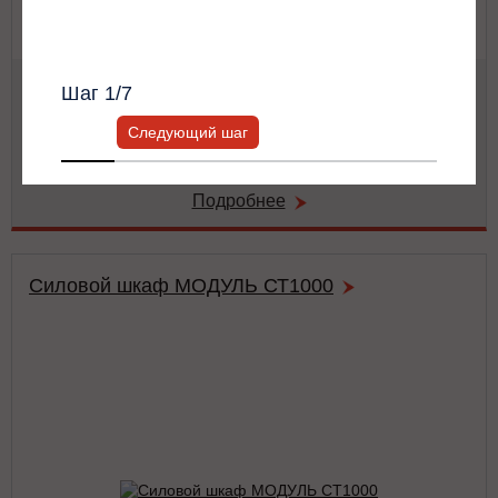
Всю информацию предоставит ваш
персональный менеджер.
Мощность:
50 кВА / 50 кВт
Шаг
1
/7
Тип:
двойного преобразования (on-line)
Число фаз на (вход/выход):
3/3
Следующий шаг
Габариты:
486x743x174 мм
Вес:
41 кг
Подробнее
Силовой шкаф МОДУЛЬ СТ1000