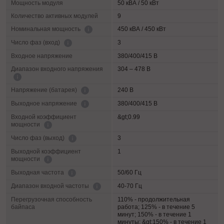
Мощность модуля
50 кВА / 50 кВт
Количество активных модулей
9
450 кВА / 450 кВт
Номинальная мощность
3
Число фаз (вход)
Входное напряжение
380/400/415 В
Диапазон входного напряжения
304 – 478 В
240 В
Напряжение (батарея)
380/400/415 В
Выходное напряжение
Входной коэффициент
&gt;0.99
мощности
3
Число фаз (выход)
Выходной коэффициент
1
мощности
50/60 Гц
Выходная частота
40-70 Гц
Диапазон входной частоты
Перегрузочная способность
110% - продолжительная
байпаса
работа; 125% - в течение 5
минут; 150% - в течение 1
минуты; &gt;150% - в течение 1