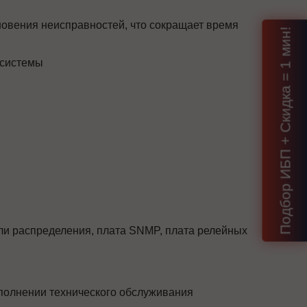
новения неисправностей, что сокращает время
Подбор ИБП + Скидка = 1 мин!
 системы
и распределения, плата SNMP, плата релейных
полнении технического обслуживания