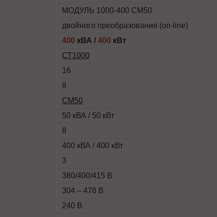
МОДУЛЬ 1000-400 СМ50
двойного преобразования (on-line)
400
кВА /
400
кВт
СТ1000
16
8
СМ50
50 кВА / 50 кВт
8
400 кВА / 400 кВт
3
380/400/415 В
304 – 478 В
240 В