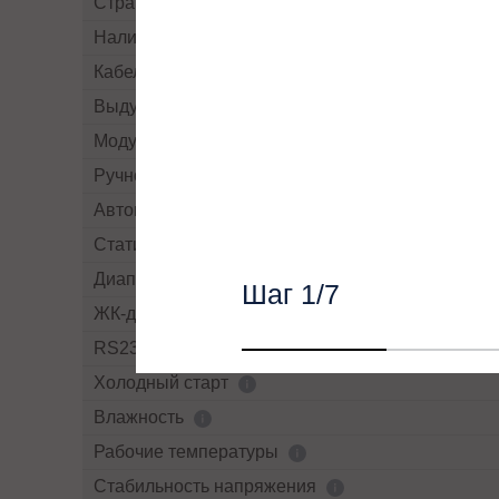
Страна производства
Наличие рубильников/автоматов
Кабельный ввод
Выдув воздуха
Модульный
Ручной By-pass
Автоматический By-pass
Статический By-pass
Диапазон напряжений байпасса
Шаг
1
/7
ЖК-дисплей
RS232
Холодный старт
Влажность
Рабочие температуры
Cтабильность напряжения