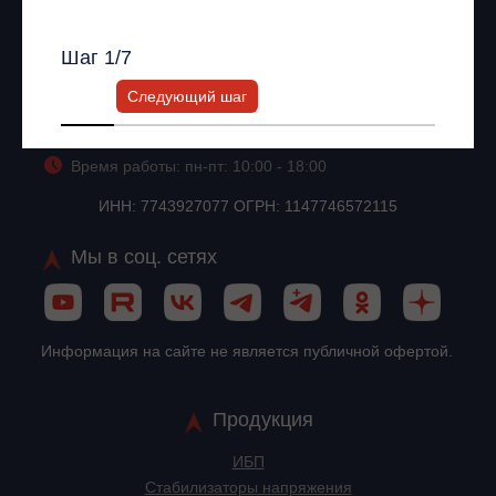
персональный менеджер.
+7 (495) 256-13-76
Шаг
1
/7
info@impuls.energy
Следующий шаг
125026, г. Москва, Ленинградское шоссе, 8, корп. 2
Время работы: пн-пт: 10:00 - 18:00
ИНН: 7743927077 ОГРН: 1147746572115
Мы в соц. сетях
Информация на сайте не является публичной офертой.
Продукция
ИБП
Стабилизаторы напряжения