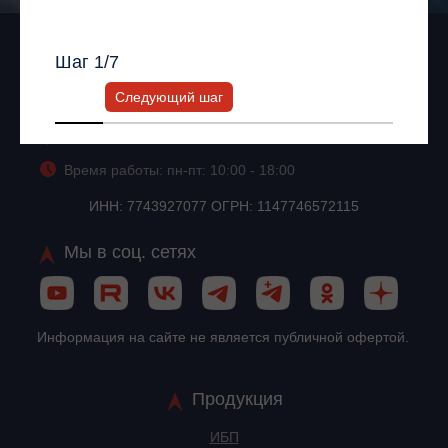
Всю информацию предоставит ваш
персональный менеджер.
Шаг
1
/7
+7 (495) 256-13-76
Следующий шаг
info@impuls.energy
125026, г. Москва, Ленинградское шоссе, 8, корп. 2
Время работы: пн-пт: 10:00 - 18:00
ИНН: 7743927077 ОГРН: 1147746572115
Мы в соц. сетях
Информация на сайте не является публичной офертой.
Продукция
ИБП