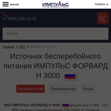
меню
Наверх
+7 (495) 256-13-76
Главная
ИБП
ФОРВАРД Н 3000
Источник бесперебойного
питания ИМПУЛЬС ФОРВАРД
Н 3000
Характеристики
Преимущества
Опции
ИБП ИМПУЛЬС ФОРВАРД Н 3000
мощностью 3 кВА - это
ИБП двойного преобразования (Он-Лайн) в стоечном