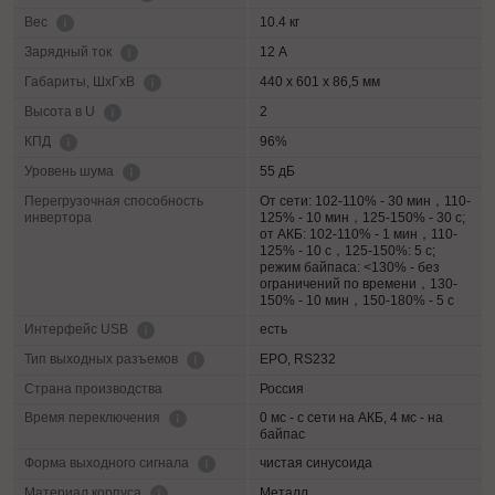
10.4 кг
Вес
12 А
Зарядный ток
440 x 601 x 86,5 мм
Габариты, ШхГхВ
2
Высота в U
96%
КПД
55 дБ
Уровень шума
Перегрузочная способность
От сети: 102-110% - 30 мин，110-
инвертора
125% - 10 мин，125-150% - 30 с;
от АКБ: 102-110% - 1 мин，110-
125% - 10 с，125-150%: 5 с;
режим байпаса: <130% - без
ограничений по времени，130-
150% - 10 мин，150-180% - 5 с
есть
Интерфейс USB
EPO, RS232
Тип выходных разъемов
Страна производства
Россия
0 мс - с сети на АКБ, 4 мс - на
Время переключения
байпас
чистая синусоида
Форма выходного сигнала
Металл
Материал корпуса