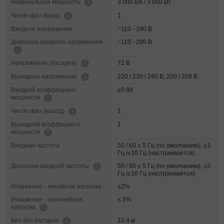
3 000 ВА / 3 000 Вт
Номинальная мощность
1
Число фаз (вход)
Входное напряжение
~110 - 290 В
Диапазон входного напряжения
~110 - 290 В
72 В
Напряжение (батарея)
220 / 230 / 240 В, 200 / 208 В
Выходное напряжение
Входной коэффициент
≥0.99
мощности
1
Число фаз (выход)
Выходной коэффициент
1
мощности
Входная частота
50 / 60 ± 5 Гц (по умолчанию), ±3
Гц /±10 Гц (настраивается)
50 / 60 ± 5 Гц (по умолчанию), ±3
Диапазон входной частоты
Гц /±10 Гц (настраивается)
Искажение - линейная нагрузка
≤2%
Искажение - нелинейная
≤ 5%
нагрузка
10.4 кг
Вес без батареи