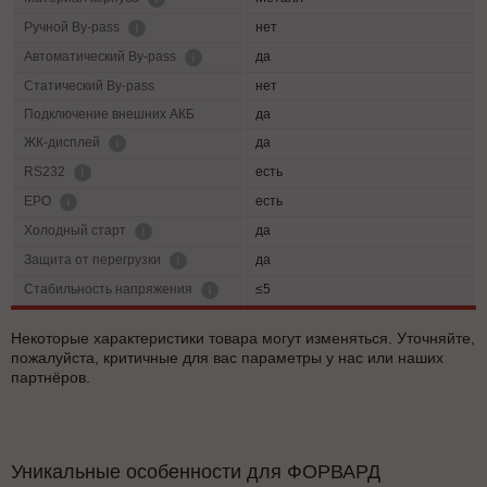
нет
Ручной By-pass
да
Автоматический By-pass
Статический By-pass
нет
Подключение внешних АКБ
да
да
ЖК-дисплей
есть
RS232
есть
EPO
да
Холодный старт
да
Защита от перегрузки
≤5
Cтабильность напряжения
Некоторые характеристики товара могут изменяться. Уточняйте,
пожалуйста, критичные для вас параметры у нас или наших
партнёров.
Уникальные особенности для ФОРВАРД