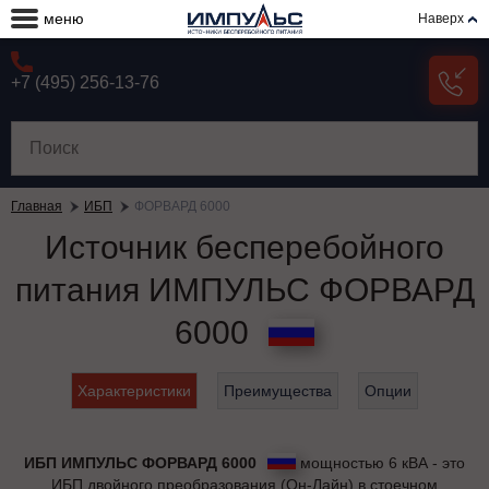
меню
Наверх
+7 (495) 256-13-76
Главная
ИБП
ФОРВАРД 6000
Источник бесперебойного
питания ИМПУЛЬС ФОРВАРД
6000
Характеристики
Преимущества
Опции
ИБП ИМПУЛЬС ФОРВАРД 6000
мощностью 6 кВА - это
ИБП двойного преобразования (Он-Лайн) в стоечном