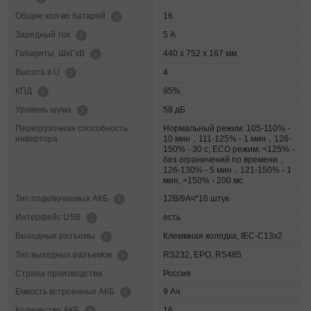
16
Общее кол-во батарей
5 А
Зарядный ток
440 x 752 x 167 мм
Габариты, ШхГхВ
4
Высота в U
95%
КПД
58 дБ
Уровень шума
Перегрузочная способность
Нормальный режим: 105-110% -
инвертора
10 мин，111-125% - 1 мин，126-
150% - 30 с; ECO режим: <125% -
без ограничений по времени，
126-130% - 5 мин，121-150% - 1
мин, >150% - 200 мс
12В/9Ач*16 штук
Тип подключаемых АКБ
есть
Интерфейс USB
Клеммная колодка, IEC-C13x2
Выходные разъемы
RS232, EPO, RS485
Тип выходных разъемов
Страна производства
Россия
9 Ач
Емкость встроенных АКБ
16
Количество АКБ