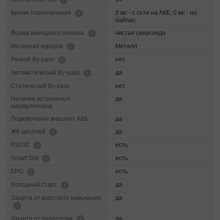
0 мс - с сети на АКБ, 0 мс - на
Время переключения
байпас
чистая синусоида
Форма выходного сигнала
Металл
Материал корпуса
нет
Ручной By-pass
да
Автоматический By-pass
Статический By-pass
нет
Наличие встроенных
да
аккумуляторов
Подключение внешних АКБ
да
да
ЖК-дисплей
есть
RS232
есть
Smart Slot
есть
EPO
да
Холодный старт
Защита от короткого замыкания
да
да
Защита от перегрузки