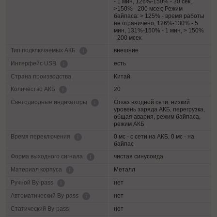
- 1 мин, 126%-150% - 30 сек,
>150% - 200 мсек; Режим
байпаса: > 125% - время работы
не ограничено, 126%-130% - 5
мин, 131%-150% - 1 мин, > 150%
- 200 мсек
внешние
Тип подключаемых АКБ
есть
Интерфейс USB
Страна производства
Китай
20
Количество АКБ
Отказ входной сети, низкий
Светодиодные индикаторы
уровень заряда АКБ, перегрузка,
общая авария, режим байпаса,
режим АКБ
0 мс - с сети на АКБ, 0 мс - на
Время переключения
байпас
чистая синусоида
Форма выходного сигнала
Металл
Материал корпуса
нет
Ручной By-pass
нет
Автоматический By-pass
Статический By-pass
нет