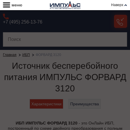
меню
Наверх
+7 (495) 256-13-76
Главная
ИБП
ФОРВАРД 3120
Источник бесперебойного
питания ИМПУЛЬС ФОРВАРД
3120
Характеристики
Преимущества
ИБП ИМПУЛЬС ФОРВАРД 3120
- это ОнЛайн ИБП,
построенный по схеме двойного преобразования с полным