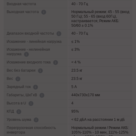
Входная частота
40 - 70 Гц
Нормальный режим: 45 - 55 (вход
Выходная частота
50 Гц); 55 - 65 (вход 60Гц),
настраивается; Режим АКБ:
50/60 ± 0.1%
40 - 70 Гц
Диапазон входной частоты
Искажение - линейная нагрузка
≤ 1%
Искажение - нелинейная
≤ 3%
нагрузка
< 4 %
Искажение входного тока
23.5 кг
Вес без батареи
23.5 кг
Вес
5 А
Зарядный ток
440х730х170 мм
Габариты, ШхГхВ
4
Высота в U
95%
КПД
< 62 дБА на расстоянии 1 м дБ
Уровень шума
Перегрузочная способность
Нормальный режим / Режим АКБ:
инвертора
105%-110% - 10 мин, 111%-125%