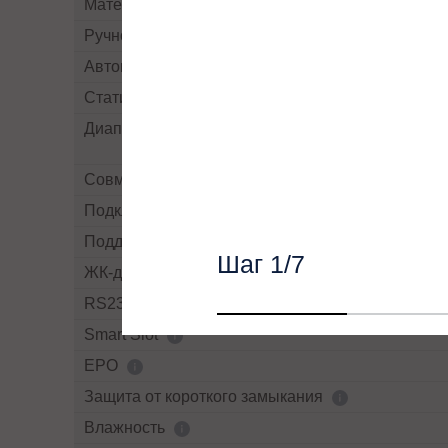
Материал корпуса
Ручной By-pass
Автоматический By-pass
Статический By-pass
Диапазон напряжений байпасса
Совместная работа с генератором
Подключение внешних АКБ
Поддержка SNMP
Шаг
1
/7
ЖК-дисплей
RS232
Smart Slot
EPO
Защита от короткого замыкания
Влажность