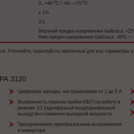
0...+40 ⁰С / -40...+70 ⁰С
± 1%
3:1
Верхний предел напряжения байпаса: +25%
Ниж.предел напряжения байпаса: -40% ÷ -
ся. Уточняйте, пожалуйста, критичные для вас параметры у
РА 3120
Цифровая зарядка, настраиваемая от 1 до 5 А
Возможность перенастройки ИБП на работу в
режиме 1/1 (однофазный вход/однофазный
выход) без снижения выходной мощности
Трехуровневое преобразование выпрямителя
и инвертора