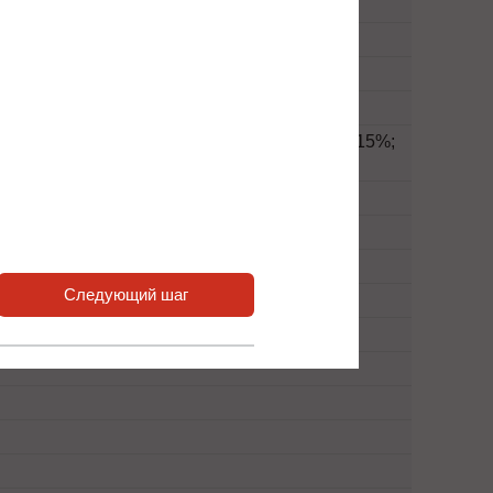
 ÷ + 10%: настраивается, по умолчанию: +15%;
 10%: настраивается, по умолчанию: -20%
Следующий шаг