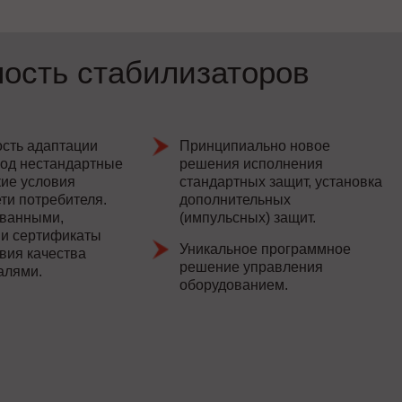
ность стабилизаторов
сть адаптации
Принципиально новое
под нестандартные
решения исполнения
кие условия
стандартных защит, установка
ти потребителя.
дополнительных
ванными,
(импульсных) защит.
и сертификаты
Уникальное программное
вия качества
решение управления
алями.
оборудованием.