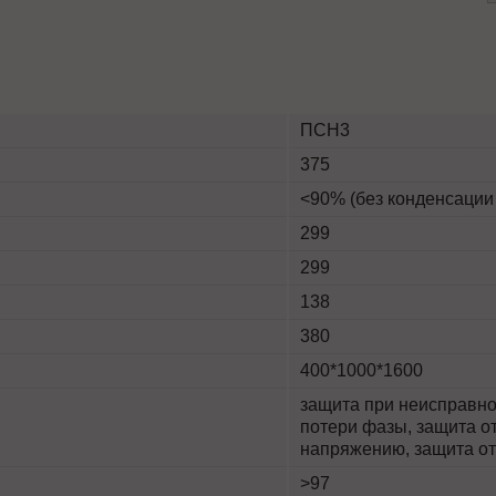
ПСН3
375
<90% (без конденсации
299
299
138
380
400*1000*1600
защита при неисправнос
потери фазы, защита о
напряжению, защита от
>97