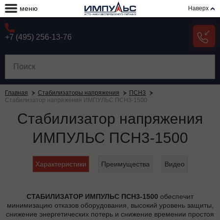
меню
Наверх
+7 (495) 256-13-76
Главная
Стабилизаторы напряжения
ПСН3
Стабилизатор напряжения ИМПУЛЬС ПСН3-1500
Стабилизатор напряжения
ИМПУЛЬС ПСН3-1500
Характеристики
Преимущества
Видео
СТАБИЛИЗАТОР ИМПУЛЬС ПСН3-1500
обеспечит
минимизацию отказов оборудования, высокий уровень защиты,
снижение энергетических потерь и снижение времении простоя