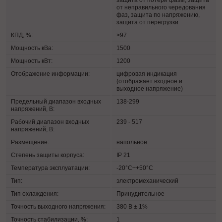
защита от потери фазы, защита
от неправильного чередования
фаз, защита по напряжению,
защита от перегрузки
КПД, %:
>97
Мощность кВа:
1500
Мощность кВт:
1200
Отображение информации:
цифровая индикация
(отображает входное и
выходное напряжение)
Предельный диапазон входных
138-299
напряжений, В:
Рабочий диапазон входных
239 - 517
напряжений, В:
Размещение:
напольное
Степень защиты корпуса:
IP 21
Температура эксплуатации:
-20°C~+50°C
Тип:
электромеханический
Тип охлаждения:
Принудительное
Точность выходного напряжения:
380 В ± 1%
Точность стабилизации, %:
1