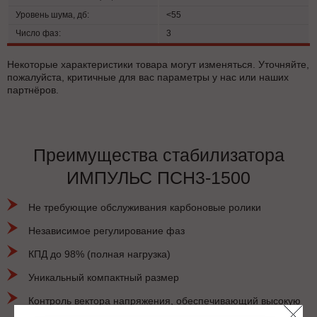
Уровень шума, дб:
<55
Число фаз:
3
Некоторые характеристики товара могут изменяться. Уточняйте,
пожалуйста, критичные для вас параметры у нас или наших
партнёров.
Преимущества стабилизатора
ИМПУЛЬС ПСН3-1500
Не требующие обслуживания карбоновые ролики
Независимое регулирование фаз
КПД до 98% (полная нагрузка)
Уникальный компактный размер
Контроль вектора напряжения, обеспечивающий высокую
перегрузочную способность