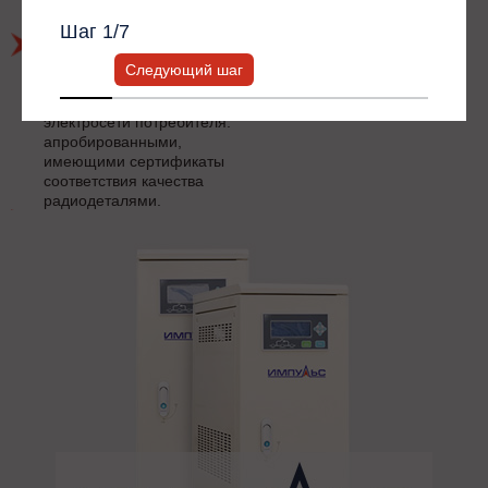
радиодеталями.
Шаг
1
/7
Возможность адаптации
изделия под
Следующий шаг
нестандартные
технические условия
электросети потребителя.
апробированными,
имеющими сертификаты
соответствия качества
радиодеталями.