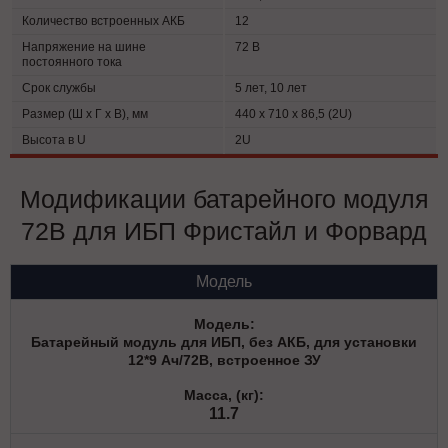
Количество встроенных АКБ
12
Напряжение на шине
72 В
постоянного тока
Срок службы
5 лет, 10 лет
Размер (Ш х Г х В), мм
440 x 710 x 86,5 (2U)
Высота в U
2U
Модификации батарейного модуля
72В для ИБП Фристайл и Форвард
Модель
Батарейный модуль для ИБП, без АКБ, для установки
12*9 Ач/72В, встроенное ЗУ
11.7