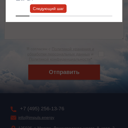
Следующий шаг
Я согласен с
Политикой хранения и
обработки персональных данных
и
Политикой конфиденциальности
*
Отправить
+7 (495) 256-13-76
info@impuls.energy