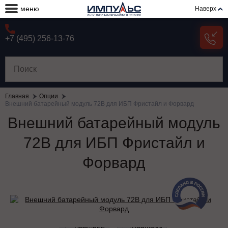
меню
Наверх
+7 (495) 256-13-76
Главная
Опции
Внешний батарейный модуль 72В для ИБП Фристайл и Форвард
Внешний батарейный модуль
72В для ИБП Фристайл и
Форвард