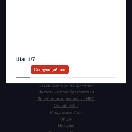
Я согласен с
Политикой хранения и
Другое
обработки персональных данных
и
ИНН: 7743927077 ОГРН: 1147746572115
Политикой конфиденциальности
*
Мы в соц. сетях
Получить список моделей и скидку
Всю информацию предоставит ваш
персональный менеджер.
Информация на сайте не является публичной офертой.
Шаг
1
/7
Продукция
Следующий шаг
ИБП
Стабилизаторы напряжения
Частотные преобразователи
Линейно-интерактивные ИБП
Онлайн ИБП
Модульные ИБП
Опции
Новинки