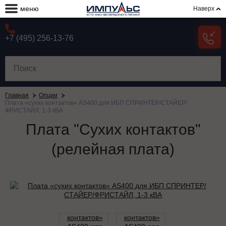
меню
Наверх
+7 (495) 256-13-76
Главная
Опции
Плата «сухих контактов» AS400 для ИБП СПРИНТЕР/СТАЙЕР/
ФРИСТАЙЛ, 1-3 кВА
Плата "Сухих контактов"
(релейная плата)