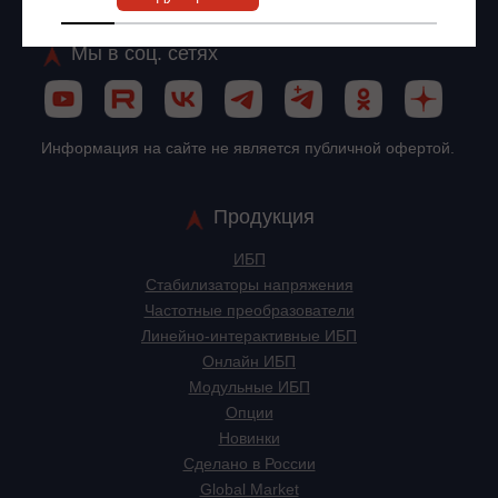
ИНН: 7743927077 ОГРН: 1147746572115
Мы в соц. сетях
Информация на сайте не является публичной офертой.
Продукция
ИБП
Стабилизаторы напряжения
Частотные преобразователи
Линейно-интерактивные ИБП
Онлайн ИБП
Модульные ИБП
Опции
Новинки
Сделано в России
Global Market