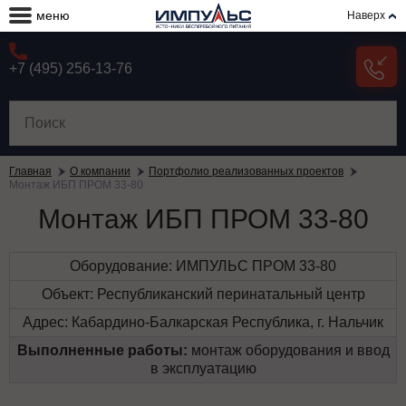
меню
Наверх
+7 (495) 256-13-76
Главная
О компании
Портфолио реализованных проектов
Монтаж ИБП ПРОМ 33-80
Монтаж ИБП ПРОМ 33-80
Оборудование: ИМПУЛЬС ПРОМ 33-80
Объект: Республиканский перинатальный центр
Адрес: Кабардино-Балкарская Республика, г. Нальчик
Выполненные работы:
монтаж оборудования и ввод
в эксплуатацию