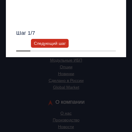
Получить список моделей и скидку
Продукция
Всю информацию предоставит ваш
персональный менеджер.
ИБП
Шаг
1
/7
Стабилизаторы напряжения
Частотные преобразователи
Следующий шаг
Линейно-интерактивные ИБП
Онлайн ИБП
Модульные ИБП
Опции
Новинки
Сделано в России
Global Market
О компании
О нас
Производство
Новости