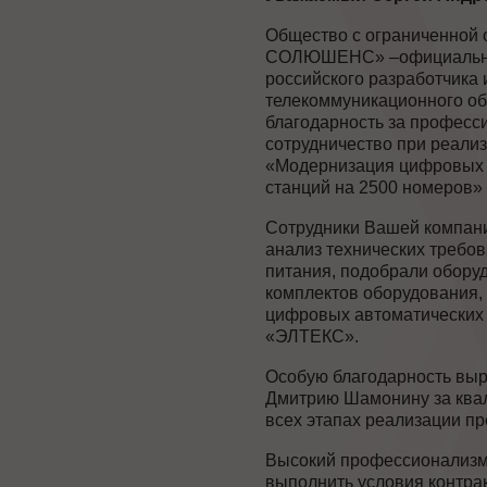
Общество с ограниченной
СОЛЮШЕНС» –официальны
российского разработчика 
телекоммуникационного о
благодарность за професс
сотрудничество при реали
«Модернизация цифровых 
станций на 2500 номеров» 
Сотрудники Вашей компани
анализ технических требо
питания, подобрали обору
комплектов оборудования, 
цифровых автоматических
«ЭЛТЕКС».
Особую благодарность вы
Дмитрию Шамонину за ква
всех этапах реализации пр
Высокий профессионализм
выполнить условия контрак