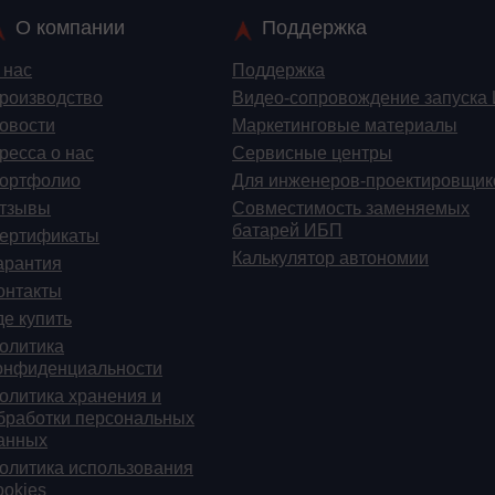
О компании
Поддержка
 нас
Поддержка
роизводство
Видео-сопровождение запуска
овости
Маркетинговые материалы
ресса о нас
Сервисные центры
ортфолио
Для инженеров-проектировщик
тзывы
Cовместимость заменяемых
батарей ИБП
ертификаты
Калькулятор автономии
арантия
онтакты
де купить
олитика
онфиденциальности
олитика хранения и
бработки персональных
анных
олитика использования
ookies