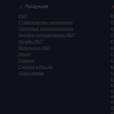
Продукция
ИБП
О
Стабилизаторы напряжения
П
Частотные преобразователи
Н
Линейно-интерактивные ИБП
П
Онлайн ИБП
П
Модульные ИБП
О
Опции
С
Новинки
Г
Сделано в России
К
Global Market
Г
П
к
П
о
д
П
c