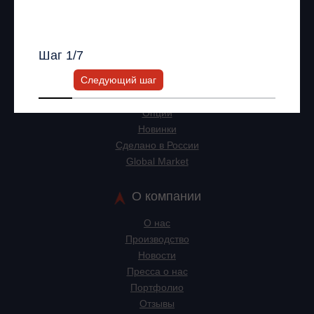
Всю информацию предоставит ваш
ИБП
персональный менеджер.
Стабилизаторы напряжения
Частотные преобразователи
Шаг
1
/7
Линейно-интерактивные ИБП
Следующий шаг
Онлайн ИБП
Модульные ИБП
Опции
Новинки
Сделано в России
Global Market
О компании
О нас
Производство
Новости
Пресса о нас
Портфолио
Отзывы