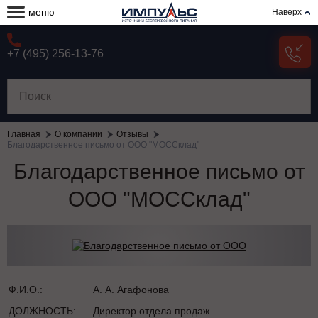
меню
Наверх
+7 (495) 256-13-76
Главная
О компании
Отзывы
Благодарственное письмо от ООО "МОССклад"
Благодарственное письмо от
ООО "МОССклад"
Ф.И.О.:
А. А. Агафонова
ДОЛЖНОСТЬ:
Директор отдела продаж