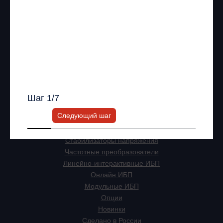
Я согласен с
Политикой хранения и
Другое
обработки персональных данных
и
ИНН: 7743927077 ОГРН: 1147746572115
Политикой конфиденциальности
*
Мы в соц. сетях
Получить список моделей и скидку
Всю информацию предоставит ваш
персональный менеджер.
Информация на сайте не является публичной офертой.
Шаг
1
/7
Продукция
Следующий шаг
ИБП
Стабилизаторы напряжения
Частотные преобразователи
Линейно-интерактивные ИБП
Онлайн ИБП
Модульные ИБП
Опции
Новинки
Сделано в России