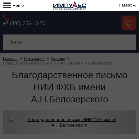
меню
Наверх
+7 (495) 256-13-76
Главная
О компании
Отзывы
Благодарственное письмо НИИ ФХБ имени А.Н.Белозерского
Благодарственное письмо
НИИ ФХБ имени
А.Н.Белозерского