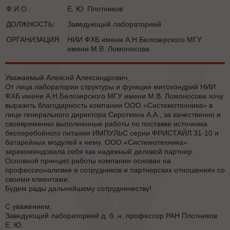
Ф.И.О.:
Е. Ю. Плотников
ДОЛЖНОСТЬ:
Заведующий лабораторией
ОРГАНИЗАЦИЯ:
НИИ ФХБ имени А.Н.Белозерского МГУ
имени М.В. Ломоносова
Уважаемый Алексей Александрович,
От лица лаборатории структуры и функции митохондрий НИИ
ФХБ имени А.Н.Белозерского МГУ имени М.В. Ломоносова хочу
выразить благодарность компании ООО «Системотехника» в
лице генерального директора Сироткина А.А., за качественно и
своевременно выполненные работы по поставке источника
бесперебойного питания ИМПУЛЬС серии ФРИСТАЙЛ 31-10 и
батарейных модулей к нему. ООО «Системотехника»
зарекомендовала себя как надежный деловой партнер.
Основной принцип работы компании основан на
профессионализме е сотрудников и партнерских отношениях со
своими клиентами.
Будем рады дальнейшему сотрудничеству!
С уважением,
Заведующий лабораторией д. б. н. профессор РАН Плотников
Е. Ю.