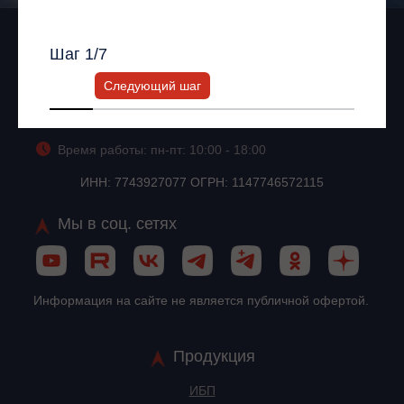
Всю информацию предоставит ваш
персональный менеджер.
Шаг
1
/7
+7 (495) 256-13-76
info@impuls.energy
Следующий шаг
125026, г. Москва, Ленинградское шоссе, 8, корп. 2
Время работы: пн-пт: 10:00 - 18:00
ИНН: 7743927077 ОГРН: 1147746572115
Мы в соц. сетях
Информация на сайте не является публичной офертой.
Продукция
ИБП