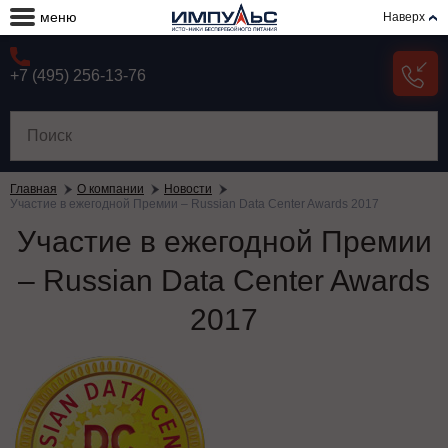
меню
Наверх
+7 (495) 256-13-76
Главная
О компании
Новости
Участие в ежегодной Премии – Russian Data Center Awards 2017
Участие в ежегодной Премии
– Russian Data Center Awards
2017