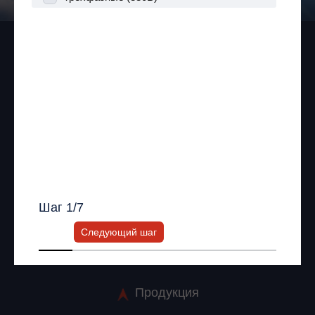
3-5 недель
Для сетей, серверов, ЦОД
Более 6 недель
Для медицинского оборудования
Формируем бюджет для закупки
+7 (495) 256-13-76
Для лифтового оборудования
Я согласен с
Политикой хранения и
info@impuls.energy
Другое
обработки персональных данных
и
Политикой конфиденциальности
*
125026, г. Москва, Ленинградское шоссе, 8, корп. 2
Время работы: пн-пт: 10:00 - 18:00
Получить список моделей и скидку
ИНН: 7743927077 ОГРН: 1147746572115
Всю информацию предоставит ваш
персональный менеджер.
Мы в соц. сетях
Шаг
1
/7
Следующий шаг
Информация на сайте не является публичной офертой.
Продукция