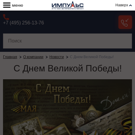
меню
Наверх
+7 (495) 256-13-76
Главная
О компании
Новости
С Днем Великой Победы!
С Днем Великой Победы!