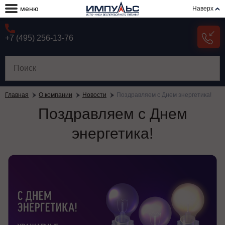
меню
Наверх
+7 (495) 256-13-76
Главная
О компании
Новости
Поздравляем с Днем энергетика!
Поздравляем с Днем
энергетика!