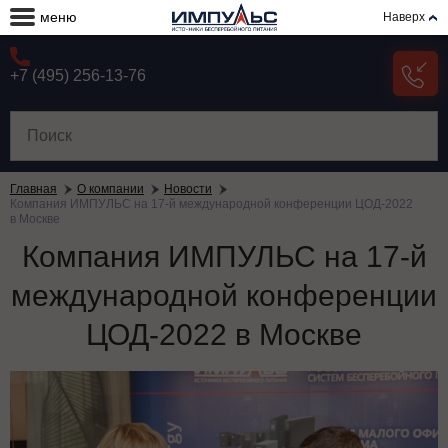
меню
Наверх
+7 (495) 256-13-76
Главная
О компании
Новости
Компания ИМПУЛЬС на 17-й международной конференции ЦОД-2022
в Москве
Компания ИМПУЛЬС на 17-й
международной конференции
ЦОД-2022 в Москве