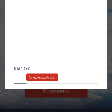
Для сетей, серверов, ЦОД
Более 6 недель
Для медицинского оборудования
Формируем бюджет для закупки
Для лифтового оборудования
Я согласен с
Политикой хранения и
Другое
обработки персональных данных
и
Политикой конфиденциальности
*
Получить список моделей и скидку
Всю информацию предоставит ваш
персональный менеджер.
Шаг
1
/7
Я согласен с
Политикой хранения и
обработки персональных данных
и
Следующий шаг
Политикой конфиденциальности
*
Отправить