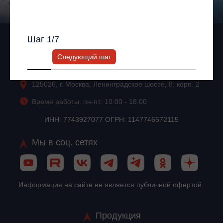
Всю информацию предоставит ваш
персональный менеджер.
Шаг
1
/7
+7 (495) 256-13-76
Следующий шаг
info@impuls.energy
125026, г. Москва, Ленинградское шоссе, 8, корп. 2
Время работы: пн-пт: 10:00 - 18:00
ИНН: 7743927077 ОГРН: 1147746572115
Мы в соц. сетях
Информация на сайте не является публичной офертой.
Продукция