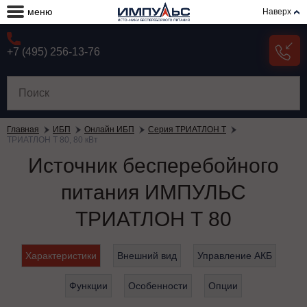
меню
Наверх
+7 (495) 256-13-76
Главная
ИБП
Онлайн ИБП
Серия ТРИАТЛОН Т
ТРИАТЛОН Т 80, 80 кВт
Источник бесперебойного
питания ИМПУЛЬС
ТРИАТЛОН Т 80
Характеристики
Внешний вид
Управление АКБ
Функции
Особенности
Опции