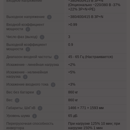
Входное напряжение
~380/400/415 В 3P+N
(Опционально ~220/380 В -37%
+22% 3P+N+PE)
~380/400/415 В 3P+N
Выходное напряжение
Входной коэффициент
>0.99
мощности
3
Число фаз (выход)
Выходной коэффициент
0.9
мощности
45 - 65 Гц (Настраивается)
Диапазон входной частоты
Искажение - линейная нагрузка
<2%
Искажение - нелинейная
<5%
нагрузка
<3%
Искажение входного тока
860 кг
Вес без батареи
860 кг
Вес
1466 × 771 × 1593 мм
Габариты, ШхГхВ
65 дБ
Уровень шума
Перегрузочная способность
При нагрузке 125% 10 мин; при
инвертора
нагрузке 150% 1 мин