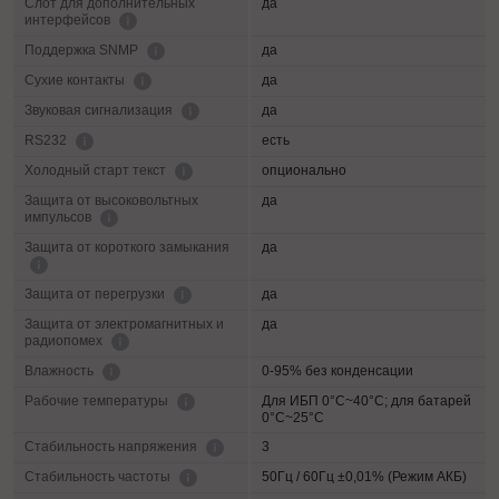
Слот для дополнительных
да
интерфейсов
да
Поддержка SNMP
да
Сухие контакты
да
Звуковая сигнализация
есть
RS232
опционально
Холодный старт текст
Защита от высоковольтных
да
импульсов
Защита от короткого замыкания
да
да
Защита от перегрузки
Защита от электромагнитных и
да
радиопомех
0-95% без конденсации
Влажность
Для ИБП 0°C~40°C; для батарей
Рабочие температуры
0°C~25°C
3
Cтабильность напряжения
50Гц / 60Гц ±0,01% (Режим АКБ)
Стабильность частоты