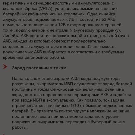
герметичными свинцово-кислотными аккумуляторами с
клапаном сброса (VRLA), устанавливаемыми во внешних
батарейных кабинетах или на стеллажах. Одна линейка
аккумуляторов, подключаемых к ИБП, состоит из 62 АКБ
номинального напряжения 12В с формированием средней
точки, подключаемой к нейтрали N (нулевому проводнику).
Линейка АКБ состоит из положительной и отрицательной групп
АКБ, каждая из которых содержит последовательно
соединенные аккумуляторы в количестве 31 шт. Емкость
подключаемых АКБ выбирается в соответствии с требуемым
временем автономной работы.
Заряд постоянным током
На начальном этапе зарядки АКБ, когда аккумуляторы
разряжены, выпрямитель ИБП осуществляет заряд батарей
постоянным током фиксированной величины. Величина
зарядного тока определяется параметрами АКБ и задаётся
при вводе ИБП в эксплуатацию. Как правило, ток заряда
ограничивается значением в 1/10 от ёмкости подключенных
батарей. Выпрямитель контролирует напряжение на шине
постоянного тока и при достижении заданного уровня
напряжения выпрямитель переходит в буферный режим
работы.