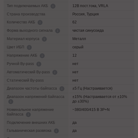
12В пост.тока, VRLA
Тип подключаемых АКБ
Страна производства
Россия, Турция
62
Количество АКБ
чистая синусоида
Форма выходного сигнала
Металл
Материал корпуса
серый
Цвет ИБП
12
Напряжение АКБ
нет
Ручной By-pass
нет
Автоматический By-pass
Статический By-pass
нет
±5 Гц (Настраивается)
Диапазон частоты байпасса
Диапазон напряжений байпасса
±15% (Настраивается от ±10%
до ±30%)
Номинальное напряжение
~380/400/415 В 3P+N
байпасса
Подключение внешних АКБ
да
да
Гальваническая развязка