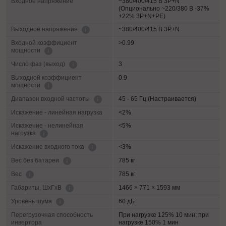
Входное напряжение
~380/400/415 В 3P+N
(Опционально ~220/380 В -37%
+22% 3P+N+PE)
~380/400/415 В 3P+N
Выходное напряжение
Входной коэффициент
>0.99
мощности
3
Число фаз (выход)
Выходной коэффициент
0.9
мощности
45 - 65 Гц (Настраивается)
Диапазон входной частоты
Искажение - линейная нагрузка
<2%
Искажение - нелинейная
<5%
нагрузка
<3%
Искажение входного тока
785 кг
Вес без батареи
785 кг
Вес
1466 × 771 × 1593 мм
Габариты, ШхГхВ
60 дБ
Уровень шума
Перегрузочная способность
При нагрузке 125% 10 мин; при
инвертора
нагрузке 150% 1 мин