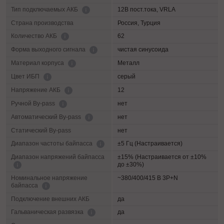
12В пост.тока, VRLA
Тип подключаемых АКБ
Страна производства
Россия, Турция
62
Количество АКБ
чистая синусоида
Форма выходного сигнала
Металл
Материал корпуса
серый
Цвет ИБП
12
Напряжение АКБ
нет
Ручной By-pass
нет
Автоматический By-pass
Статический By-pass
нет
±5 Гц (Настраивается)
Диапазон частоты байпасса
Диапазон напряжений байпасса
±15% (Настраивается от ±10%
до ±30%)
Номинальное напряжение
~380/400/415 В 3P+N
байпасса
Подключение внешних АКБ
да
да
Гальваническая развязка