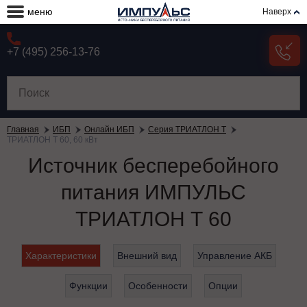
меню
Наверх
+7 (495) 256-13-76
Главная
ИБП
Онлайн ИБП
Серия ТРИАТЛОН Т
ТРИАТЛОН Т 60, 60 кВт
Источник бесперебойного
питания ИМПУЛЬС
ТРИАТЛОН Т 60
Характеристики
Внешний вид
Управление АКБ
Функции
Особенности
Опции