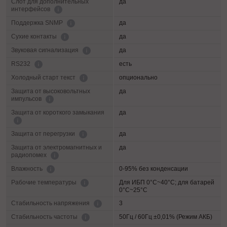
Слот для дополнительных
да
интерфейсов
да
Поддержка SNMP
да
Сухие контакты
да
Звуковая сигнализация
есть
RS232
опционально
Холодный старт текст
Защита от высоковольтных
да
импульсов
Защита от короткого замыкания
да
да
Защита от перегрузки
Защита от электромагнитных и
да
радиопомех
0-95% без конденсации
Влажность
Для ИБП 0°C~40°C; для батарей
Рабочие температуры
0°C~25°C
3
Cтабильность напряжения
50Гц / 60Гц ±0,01% (Режим АКБ)
Стабильность частоты