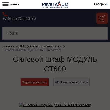
меню
Наверх
+7 (495) 256-13-76
Главная
ИБП
Снято с производства
Силовой шкаф МОДУЛЬ СТ600 (6 слотов)
Силовой шкаф МОДУЛЬ
СТ600
Характеристики
ИБП на базе модуля