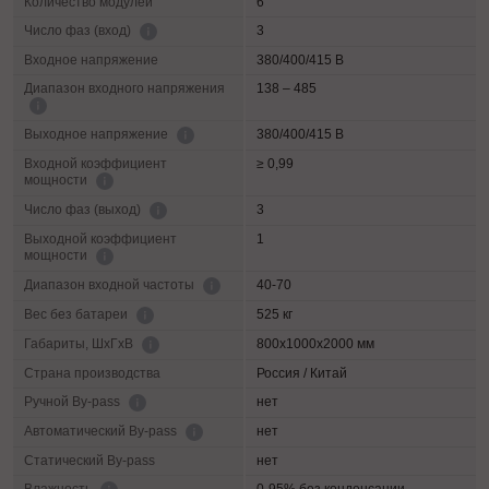
Количество модулей
6
3
Число фаз (вход)
Входное напряжение
380/400/415 В
Диапазон входного напряжения
138 – 485
380/400/415 В
Выходное напряжение
Входной коэффициент
≥ 0,99
мощности
3
Число фаз (выход)
Выходной коэффициент
1
мощности
40-70
Диапазон входной частоты
525 кг
Вес без батареи
800х1000х2000 мм
Габариты, ШхГхВ
Страна производства
Россия / Китай
нет
Ручной By-pass
нет
Автоматический By-pass
Статический By-pass
нет