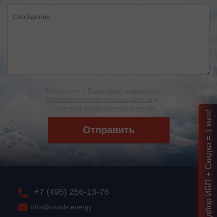
Я согласен с
Политикой хранения и
обработки персональных данных
и
Политикой конфиденциальности
*
Подбор ИБП + Скидка = 1 мин!
Отправить
+7 (495) 256-13-76
info@impuls.energy