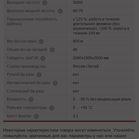
50/60
Выходная частота
40-70
Диапазон входной частоты
Перегрузочная способность
≤ 125 %: работа в течение
байпаса
длительного времени (без
ограничения), >200 %: работа в
течение 100 мс
920 кг
Вес без батареи
40
Общее кол-во батарей
2000х1000х2000 мм
Габариты, ШхГхВ
Страна производства
Россия / Китай
нет
Ручной By-pass
нет
Автоматический By-pass
Статический By-pass
нет
0 … 95 % без конденсации влаги
Влажность
0 … +55 °C
Рабочие температуры
3:1
Крест-фактор
Некоторые характеристики товара могут изменяться. Уточняйте,
пожалуйста, критичные для вас параметры у нас или наших