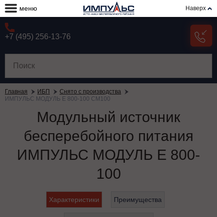
меню
Наверх
+7 (495) 256-13-76
Главная
ИБП
Снято с производства
ИМПУЛЬС МОДУЛЬ Е 800-100 СМ100
Модульный источник
бесперебойного питания
ИМПУЛЬС МОДУЛЬ Е 800-
100
Характеристики
Преимущества