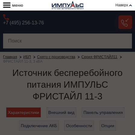
меню
Наверх
+7 (495) 256-13-76
Главная
ИБП
Снято с производства
Серия ФРИСТАЙЛ11
ФРИСТАЙЛ 11-3, 3 кВА
Источник бесперебойного
питания ИМПУЛЬС
ФРИСТАЙЛ 11-3
Характеристики
Внешний вид
Панель управления
Подключение АКБ
Особенности
Опции