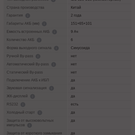
Страна производства
Китай
2 года
Гарантия
151×65×101
Габариты АКБ (мм)
9 Ач
Емкость встроенных АКБ
6
Количество АКБ
Синусоида
Форма выходного сигнала
нет
Ручной By-pass
нет
Автоматический By-pass
Статический By-pass
нет
Подключение АКБ к ИБП
да
да
Звуковая сигнализация
да
ЖК-дисплей
есть
RS232
да
Холодный старт
Защита от высоковольтных
да
импульсов
Защита от короткого замыкания
да