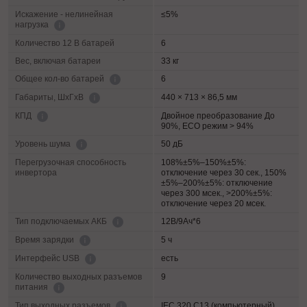
Искажение - нелинейная
≤5%
нагрузка
Количество 12 В батарей
6
Вес, включая батареи
33 кг
6
Общее кол-во батарей
440 × 713 × 86,5 мм
Габариты, ШхГхВ
Двойное преобразование До
КПД
90%, ECO режим > 94%
50 дБ
Уровень шума
Перегрузочная способность
108%±5%–150%±5%:
инвертора
отключение через 30 сек., 150%
±5%–200%±5%: отключение
через 300 мсек., >200%±5%:
отключение через 20 мсек.
12В/9Ач*6
Тип подключаемых АКБ
5 ч
Время зарядки
есть
Интерфейс USB
Количество выходных разъемов
9
питания
IEC 320 C13 (компьютерный)
Тип выходных разъемов