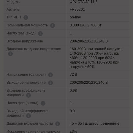
Модель
ФРИСТАЙЛ 11-3
Артикул
FR30201
on-line
Тип ИБП
3 000 ВА / 2 700 Вт
Номинальная мощность
1
Число фаз (вход)
Входное напряжение
200/208/220/230/240 В
Диапазон входного напряжения
160-290В при полной нагрузке,
140-290В при 70%< нагрузка
≤80%, 120-290В при 60%<
нагрузка ≤70%, 110-290В при
нагрузке ≤60%
72 В
Напряжение (батарея)
200/208/220/230/240 В
Выходное напряжение
Входной коэффициент
0.98
мощности
1
Число фаз (выход)
Выходной коэффициент
0.9
мощности
45 – 65 Гц, автоопределение
Диапазон входной частоты
Искажение - линейная нагрузка
≤3%