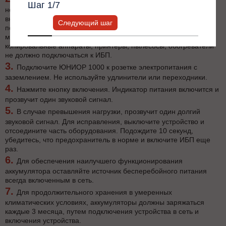
Шаг
1
/7
необходимые устройства, например, компьютер, монитор или
внешние накопители. Убедитесь, что суммарная нагрузка
Следующий шаг
подключенного оборудования не превышает максимальную
мощность бесперебойника. Такое мощное оборудование как
копировальные аппараты, принтеры, пылесосы, обогреватели
не должно подключаться к ИБП.
Подключите ЮНИОР 1000 к розетке электропитания с
заземлением. Не используйте удлинители или переходники.
Нажмите кнопку включения. Индикатор питания включится и
прозвучит один звуковой сигнал.
В случае превышения нагрузки, прозвучит один долгий
звуковой сигнал. Для исправления, выключите устройство и
отсоедините часть оборудования. Подождите 10 секунд,
убедитесь, что предохранитель в норме и включите ИБП еще
раз.
Для обеспечения наилучшего функционирования
аккумулятора оставляйте источник бесперебойного питания
всегда включенным в сеть.
Для продолжительного хранения в умеренных
климатических условиях, аккумуляторы должны заряжаться
каждые 3 месяца, путем подключения устройства в сеть и
включения устройства.