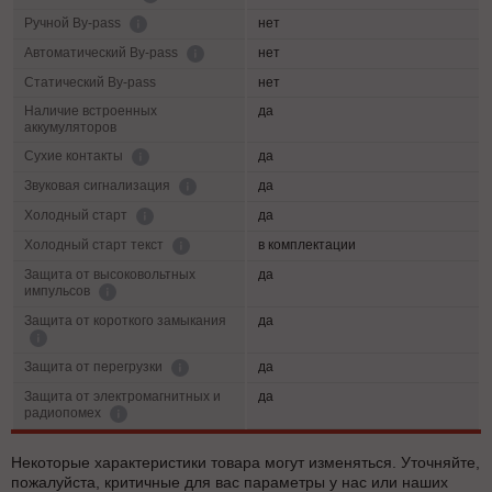
нет
Ручной By-pass
нет
Автоматический By-pass
Статический By-pass
нет
Наличие встроенных
да
аккумуляторов
да
Сухие контакты
да
Звуковая сигнализация
да
Холодный старт
в комплектации
Холодный старт текст
Защита от высоковольтных
да
импульсов
Защита от короткого замыкания
да
да
Защита от перегрузки
Защита от электромагнитных и
да
радиопомех
Некоторые характеристики товара могут изменяться. Уточняйте,
пожалуйста, критичные для вас параметры у нас или наших