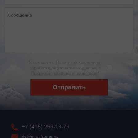
Я согласен с
Политикой хранения и
обработки персональных данных
и
Политикой конфиденциальности
*
Отправить
+7 (495) 256-13-76
info@impuls.energy