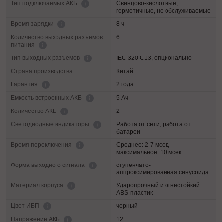
Свинцово-кислотные,
Тип подключаемых АКБ
герметичные, не обслуживаемые
8 ч
Время зарядки
Количество выходных разъемов
6
питания
IEC 320 C13, опционально
Тип выходных разъемов
Страна производства
Китай
2 года
Гарантия
5 Ач
Емкость встроенных АКБ
2
Количество АКБ
Работа от сети, работа от
Светодиодные индикаторы
батареи
Среднее: 2-7 мсек,
Время переключения
максимальное: 10 мсек
ступенчато-
Форма выходного сигнала
аппроксимированная синусоида
Ударопрочный и огнестойкий
Материал корпуса
ABS-пластик
черный
Цвет ИБП
12
Напряжение АКБ