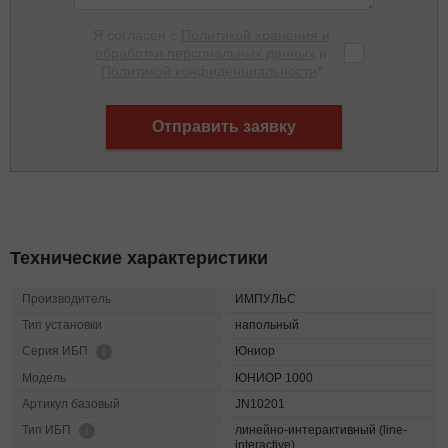
Я согласен с
Политикой хранения и
обработки персональных данных
и
Политикой конфиденциальности
*
Отправить заявку
Технические характеристики
Производитель
ИМПУЛЬС
Тип установки
напольный
Юниор
Серия ИБП
Модель
ЮНИОР 1000
Артикул базовый
JN10201
линейно-интерактивный (line-
Тип ИБП
interactive)