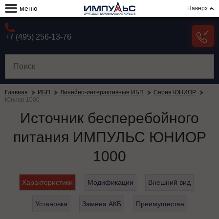
меню
Наверх
+7 (495) 256-13-76
Главная
ИБП
Линейно-интерактивные ИБП
Серия ЮНИОР
Юниор 1000
Источник бесперебойного
питания ИМПУЛЬС ЮНИОР
1000
Характеристики
Модификации
Внешний вид
Установка
Замена АКБ
Преимущества