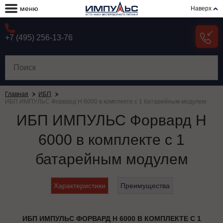
меню
Наверх
+7 (495) 256-13-76
Главная
ИБП
ИБП ИМПУЛЬС Форвард Н 6000 в комплекте с 1 батарейным модулем
ИБП ИМПУЛЬС Форвард Н
6000 в комплекте с 1
батарейным модулем
Характеристики
Преимущества
ИБП ИМПУЛЬС ФОРВАРД Н 6000 В КОМПЛЕКТЕ С 1