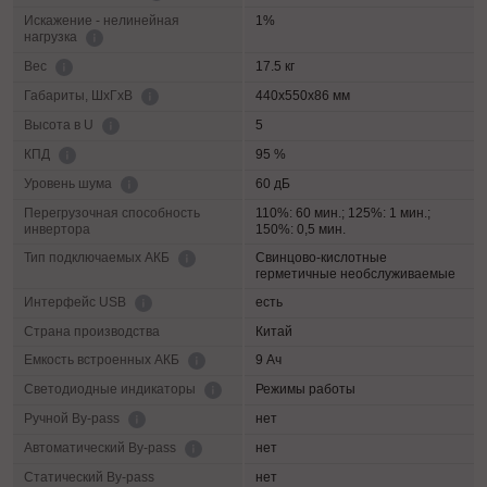
Искажение - нелинейная
1%
нагрузка
17.5 кг
Вес
440x550x86 мм
Габариты, ШхГхВ
5
Высота в U
95 %
КПД
60 дБ
Уровень шума
Перегрузочная способность
110%: 60 мин.; 125%: 1 мин.;
инвертора
150%: 0,5 мин.
Свинцово-кислотные
Тип подключаемых АКБ
герметичные необслуживаемые
есть
Интерфейс USB
Страна производства
Китай
9 Ач
Емкость встроенных АКБ
Режимы работы
Светодиодные индикаторы
нет
Ручной By-pass
нет
Автоматический By-pass
Статический By-pass
нет