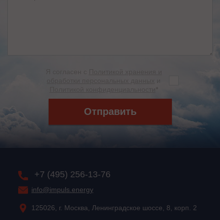
Я согласен с
Политикой хранения и
обработки персональных данных
и
Политикой конфиденциальности
*
Отправить
+7 (495) 256-13-76
info@impuls.energy
125026, г. Москва, Ленинградское шоссе, 8, корп. 2