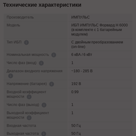
Технические характеристики
Производитель
ИМПУЛЬС
Модель
ИБП ИМПУЛЬС Форвард Н 6000
(в комплекте с 1 батарейным
модулем)
С двойным преобразованием
Тип ИБП
(on-line)
6 кВА / 6 кВт
Номинальная мощность
1
Число фаз (вход)
Диапазон входного напряжения
~180 - 285 В
192 В
Напряжение (батарея)
Входной коэффициент
0.99
мощности
1
Число фаз (выход)
Выходной коэффициент
1
мощности
Входная частота
50 Гц
50 Гц
Выходная частота