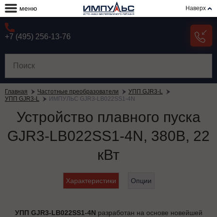
меню
Наверх
+7 (495) 256-13-76
Главная
Частотные преобразователи
УПП GJR3-L
УПП GJR3-L
ИМПУЛЬС GJR3-LB022SS1-4N
Устройство плавного пуска
GJR3-LB022SS1-4N, 380В, 22
кВт
Характеристики
Опции
УПП GJR3-LB022SS1-4N
разработан на основе новейшей