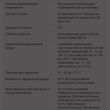
Уровень управляющего
Внутреннее управляющее
напряжения:
напряжение (по умолчанию)
Частота пусков:
В зависимости от нагрузки не
рекомендуется превышать 20
раз в час
Ударная прочность:
15 г
Сейсмостойкость:
Сила вибрации ниже 0,5G на
высоте ниже 3000 м
Температура окружающей
Снижение номинальных
среды:
характеристик не требуется при
рабочей температуре от –10 до
+40 °C (при температуре от +40
до +60 °C при каждом
повышении на 1 °C ток
уменьшается на 1,2 %).
Температура хранения:
От –25 до +70 °C
Влажность окружающей среды:
95 % без образования
конденсата и капель воды
Максимальная рабочая высота
Отсутствие снижения
над уровнем моря:
номинальных характеристик в
пределах 1000 метров (выше
1000 метров ток снижается на
0,5 % через каждые
дополнительные 100 метров)