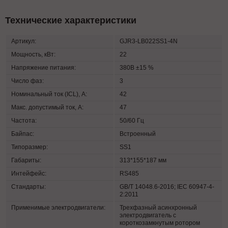
Технические характеристики
Артикул:
GJR3-LB022SS1-4N
Мощность, кВт:
22
Напряжение питания:
380В ±15 %
Число фаз:
3
Номинальный ток (ICL), А:
42
Макс. допустимый ток, А:
47
Частота:
50/60 Гц
Байпас:
Встроенный
Типоразмер:
SS1
Габариты:
313*155*187 мм
Интейфейс:
RS485
Стандарты:
GB/T 14048.6-2016; IEC 60947-4-
2:2011
Применимые электродвигатели:
Трехфазный асинхронный
электродвигатель с
короткозамкнутым ротором