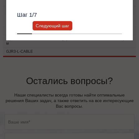
Название
персональный менеджер.
Артикул
Шаг
1
/7
Держатель панели управления УПП ИМПУЛЬС GJR3 для монтажа на
дверь шкафа
Следующий шаг
GJR3-L
Удлинительный кабель панели управления УПП ИМПУЛЬС GJR3, L=2
м
GJR3-L-CABLE
Остались вопросы?
Наши специалисты всегда готовы найти оптимальные
решения Ваших задач, а также ответить на все интересующие
Вас вопросы.