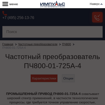
меню
Наверх
+7 (495) 256-13-76
Главная
Частотные преобразователи
ПЧ800
ПЧ800-01-725А-4
Частотный преобразователь
ПЧ800-01-725А-4
Характеристики
Опции
ПРОМЫШЛЕННЫЙ ПРИВОД ПЧ800-01-725А-4
охватывает
широкий спектр применений, в частности технологические
процессы, где требуется точное управление скоростью,