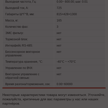
Выходная частота, Гц:
0.00~ 600.00; шаг: 0.01
Выходной ток, А:
725
Габариты Ш*Г*В, мм:
815×428×1300
Масса, кг:
165
Количество фаз:
3
ЭМС фильтр:
нет
Тормозной блок:
нет
Интерфейс RS-485:
нет
Бессенсорное векторное
нет
управление:
Температура хранения, °C:
-40°C ~ +70°C
Управление по ВЧХ:
нет
Векторное управление с
нет
обратной связью:
Время разгона/торможения, сек:
0.00~60000
Некоторые характеристики товара могут изменяться. Уточняйте,
пожалуйста, критичные для вас параметры у нас или наших
партнёров.