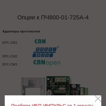
Опции к ПЧ800-01-725А-4
Адаптеры протоколов
EPC-CM1
EPC-CM2
EPC-CM3
Подбери ИБП ИМПУЛЬС за 1 минуту