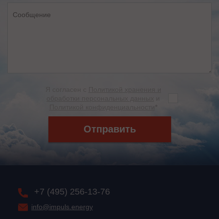
Я согласен с
Политикой хранения и
обработки персональных данных
и
Политикой конфиденциальности
*
Отправить
+7 (495) 256-13-76
info@impuls.energy