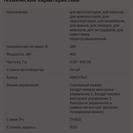
Технические характеристики
Назначение:
для вентиляторов, для насосов,
для компрессоров, для
транспортеров, для конвейеров,
для кранов, для лебедок, для
миксеров, для экструдеров, для
намотчиков,
общепромышленный
Напряжение питания, В:
380
Мощность, кВт:
400
Частота, Гц:
0.00~ 600.00
Страна производства:
Китай
Бренд:
ИМПУЛЬС
Режим управления:
Скалярный режим;
Бездатчиковое векторное
управление 1; Бездатчиковое
векторное управление 2;
Векторное управление в
замкнутом контуре (включая
позиционирование)
Серия ПЧ:
ПЧ800
Степень защиты:
IP20