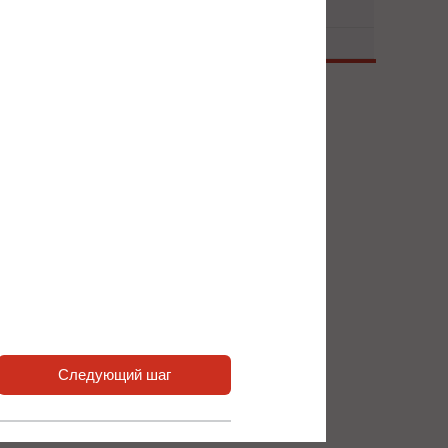
ования
 нас или наших партнёров.
атчиков обратной связи
9 для энкодеров/резольверов
сширения входов / выходов
Следующий шаг
xАВХ, 1xЦВХ, 1x АВЫХ , 1 РВЫХ
xЦВХ, 2xPT100 АВХ, 2xРВЫХ, 2xАВЫХ