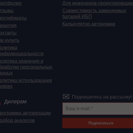
ортфолио
Для инженеров-проектировщик
тзывы
Cовместимость заменяемых
батарей ИБП
ертификаты
Калькулятор автономии
арантия
онтакты
де купить
олитика
онфиденциальности
олитика хранения и
бработки персональных
анных
олитика использования
ookies
Подпишитесь на рассылку!
Дилерам
рограмма авторизации
одбор аналогов
Подписаться