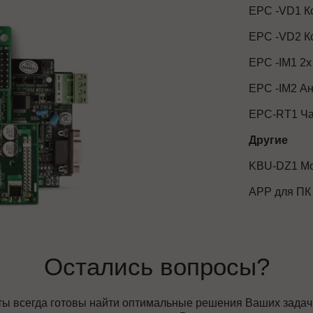
EPC -VD1 К
EPC -VD2 К
EPC -IM1 2x
EPC -IM2 Ан
EPC-RT1 Ча
Другие
KBU-DZ1 Мо
АРР для ПК
Остались вопросы?
ы всегда готовы найти оптимальные решения Ваших задач, 