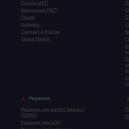
Онлайн ИБП
П
Модульные ИБП
О
Опции
С
Новинки
Г
Сделано в России
К
Global Market
Г
П
к
П
о
д
П
c
Решения
Решения для малого бизнеса
П
(SOHO)
П
Решения для ЦОД