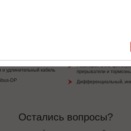
нет
Получить список моделей и скидку
ся. Уточняйте, пожалуйста, критичные для вас параметры у
Всю информацию предоставит ваш персональный менеджер.
Опции к ПЧ600-01-253А-4
Реакторы, ЭМС-фильтры,
 и удлинительный кабель
прерыватели и тормозн
ibus-DP
Дифференциальный, инк
Остались вопросы?