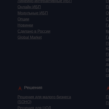
Линейно-интерактивные ИБП
П
Онлайн ИБП
П
Модульные ИБП
О
Опции
С
Новинки
Г
Сделано в России
К
Global Market
Г
П
к
П
о
д
П
c
Решения
Решения для малого бизнеса
П
(SOHO)
П
Решения для ЦОД