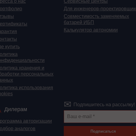
ресса о нас
Сервисные центры
ортфолио
Для инженеров-проектировщик
тзывы
Cовместимость заменяемых
батарей ИБП
ертификаты
Калькулятор автономии
арантия
онтакты
де купить
олитика
онфиденциальности
олитика хранения и
бработки персональных
анных
олитика использования
ookies
Подпишитесь на рассылку!
Дилерам
рограмма авторизации
одбор аналогов
Подписаться