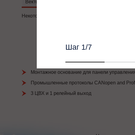
Векторное управление с обратной связью:
Некоторые характеристики товара могут изменять
Шаг
1
/7
Монтажное основание для панели управления
Промышленные протоколы CANopen and Prof
3 ЦВХ и 1 релейный выход