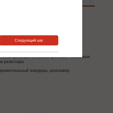
 нас или наших партнёров.
Следующий шаг
 du/dt-фильтры, синусные фильтры, тормозные
ые резисторы
рементальный энкодеры, резольвер