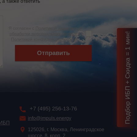
а также ответить
Я согласен с
Политикой хранения и
Подбор ИБП + Скидка = 1 мин!
обработки персональных данных
и
Политикой конфиденциальности
*
Отправить
+7 (495) 256-13-76
info@impuls.energy
 ИБП
125026, г. Москва, Ленинградское
шоссе, 8, корп. 2