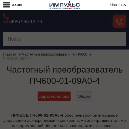
меню
Наверх
+7 (495) 256-13-76
Главная
Частотные преобразователи
ПЧ600
ПЧ600-01-09А0-4
Частотный преобразователь
ПЧ600-01-09А0-4
Характеристики
Опции
ПРИВОД ПЧ600-01-09А0-4
обеспечивают оптимальное
управление асинхронными и синхронными электродвигателями
для применений общего назначения, таких как насосы,