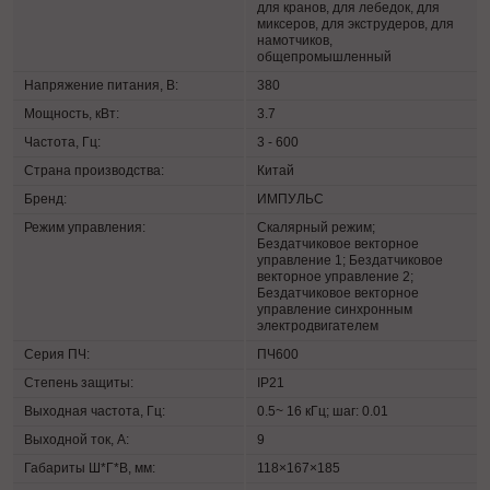
для кранов, для лебедок, для
миксеров, для экструдеров, для
намотчиков,
общепромышленный
Напряжение питания, В:
380
Мощность, кВт:
3.7
Частота, Гц:
3 - 600
Страна производства:
Китай
Бренд:
ИМПУЛЬС
Режим управления:
Скалярный режим;
Бездатчиковое векторное
управление 1; Бездатчиковое
векторное управление 2;
Бездатчиковое векторное
управление синхронным
электродвигателем
Серия ПЧ:
ПЧ600
Степень защиты:
IP21
Выходная частота, Гц:
0.5~ 16 кГц; шаг: 0.01
Выходной ток, А:
9
Габариты Ш*Г*В, мм:
118×167×185