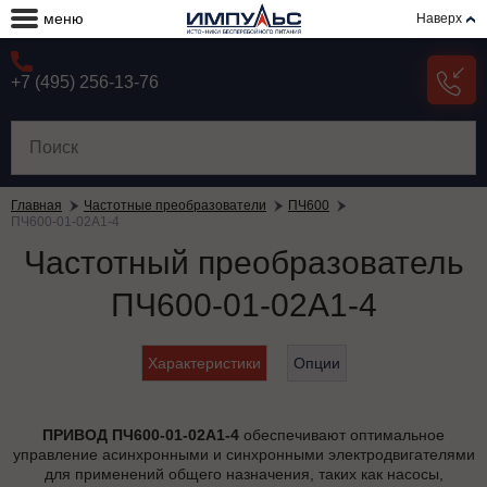
меню
Наверх
+7 (495) 256-13-76
Главная
Частотные преобразователи
ПЧ600
ПЧ600-01-02А1-4
Частотный преобразователь
ПЧ600-01-02А1-4
Характеристики
Опции
ПРИВОД ПЧ600-01-02А1-4
обеспечивают оптимальное
управление асинхронными и синхронными электродвигателями
для применений общего назначения, таких как насосы,