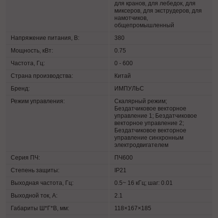
для кранов, для лебедок, для
миксеров, для экструдеров, для
намотчиков,
общепромышленный
Напряжение питания, В:
380
Мощность, кВт:
0.75
Частота, Гц:
0 - 600
Страна производства:
Китай
Бренд:
ИМПУЛЬС
Режим управления:
Скалярный режим;
Бездатчиковое векторное
управление 1; Бездатчиковое
векторное управление 2;
Бездатчиковое векторное
управление синхронным
электродвигателем
Серия ПЧ:
ПЧ600
Степень защиты:
IP21
Выходная частота, Гц:
0.5~ 16 кГц; шаг: 0.01
Выходной ток, А:
2.1
Габариты Ш*Г*В, мм:
118×167×185