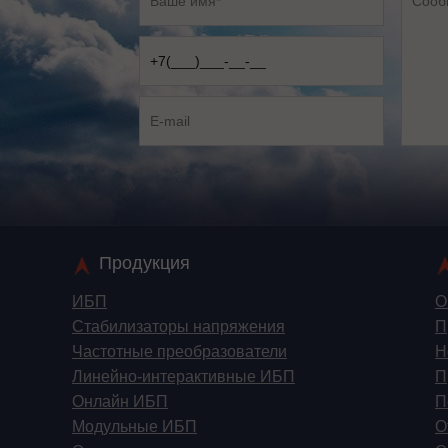
Продукция
ИБП
О
Стабилизаторы напряжения
П
Частотные преобразователи
Н
Линейно-интерактивные ИБП
П
Онлайн ИБП
П
Модульные ИБП
О