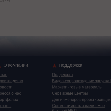
О компании
Поддержка
 нас
Поддержка
роизводство
Видео-сопровождение запуска
овости
Маркетинговые материалы
ресса о нас
Сервисные центры
ортфолио
Для инженеров-проектировщик
тзывы
Cовместимость заменяемых
батарей ИБП