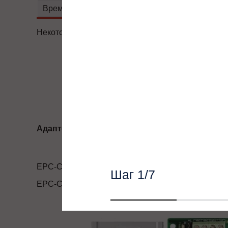
Формируем бюджет для
Время разгона/торможения, сек:
Для лифтового оборуд
Некоторые характеристики товара могут изменять
Адаптеры протоколов
EPC-CM2
Шаг
1
/7
EPC-CM3