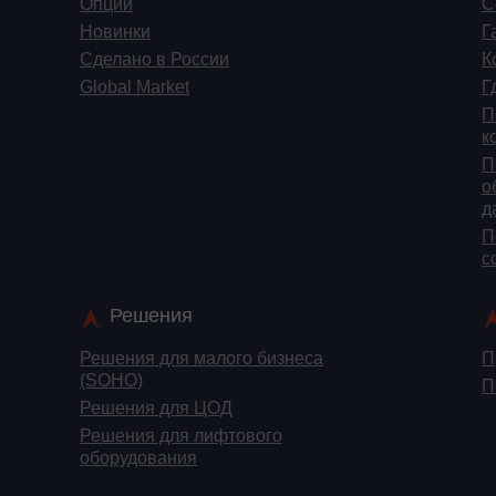
Опции
С
Новинки
Г
Сделано в России
К
Global Market
Г
П
к
П
о
д
П
c
Решения
Решения для малого бизнеса
П
(SOHO)
П
Решения для ЦОД
Решения для лифтового
оборудования