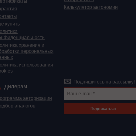
ертификаты
Калькулятор автономии
арантия
онтакты
де купить
олитика
онфиденциальности
олитика хранения и
бработки персональных
анных
олитика использования
ookies
Подпишитесь на рассылку!
Дилерам
рограмма авторизации
одбор аналогов
Подписаться