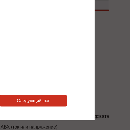
 нас или наших партнёров.
сширения входов / выходов
xАВХ, 1xЦВХ, 1x АВЫХ , 1 РВЫХ
xЦВХ, 2xPT100 АВХ, 2xРВЫХ, 2xАВЫХ
Следующий шаг
онтроль напряжения
онтроль напряжения и оптимизация самоподхвата
 АВХ (ток или напряжение)