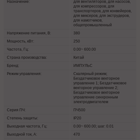
Назначение:
для вентиляторов, для насосов,
для компрессоров, для
транспортеров, для конвейеров,
для миксеров, для экструдеров,
для намотчиков,
общепромышленный
Напряжение питания, В:
380
Мощность, кВт:
250
Частота, Гц:
0.00~ 600.00
Страна производства:
Китай
Бренд:
ИМПУЛЬС
Режим управления:
Скалярный режим;
Бездатчиковое векторное
управление 1; Бездатчиковое
векторное управление 2;
Бездатчиковое векторное
управление синхронным
электродвигателем
Серия ПЧ:
ПЧ500
Степень защиты:
IP20
Выходная частота, Гц:
0.00~ 600.00; шаг: 0.01
Выходной ток, А:
470