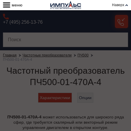
меню
Наверх
+7 (495) 256-13-76
Главная
Частотные преобразователи
ПЧ500
ПЧ500-01-470А-4
Частотный преобразователь
ПЧ500-01-470А-4
Характеристики
Опции
ПЧ500-01-470А-4
может использоваться для широкого ряда
сфер, где требуется скалярный или векторный режим
управления двигателем в открытом контуре.