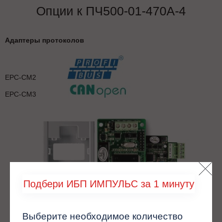
Опции к ПЧ500-01-470А-4
Адаптеры протоколов
EPC-CM2
EPC-CM3
Подбери ИБП ИМПУЛЬС за 1 минуту
Выберите необходимое количество