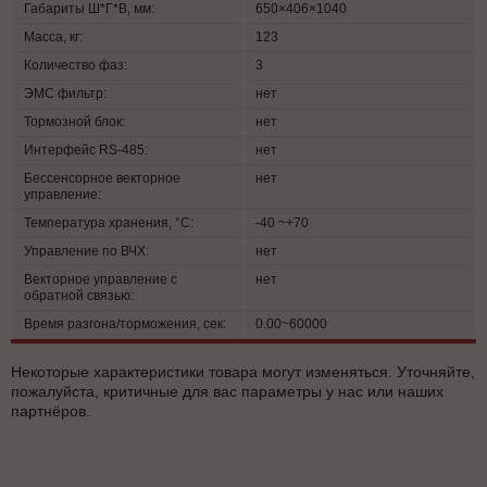
Габариты Ш*Г*В, мм:
650×406×1040
Масса, кг:
123
Количество фаз:
3
ЭМС фильтр:
нет
Тормозной блок:
нет
Интерфейс RS-485:
нет
Бессенсорное векторное
нет
управление:
Температура хранения, °C:
-40 ~+70
Управление по ВЧХ:
нет
Векторное управление с
нет
обратной связью:
Время разгона/торможения, сек:
0.00~60000
Некоторые характеристики товара могут изменяться. Уточняйте,
пожалуйста, критичные для вас параметры у нас или наших
партнёров.