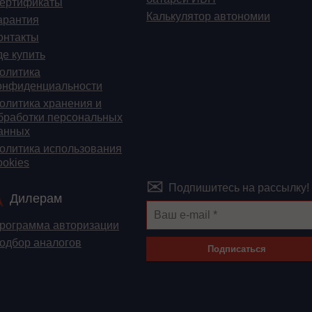
ертификаты
Калькулятор автономии
арантия
онтакты
де купить
олитика
онфиденциальности
олитика хранения и
бработки персональных
анных
олитика использования
ookies
Подпишитесь на рассылку!
Дилерам
рограмма авторизации
одбор аналогов
Подписаться