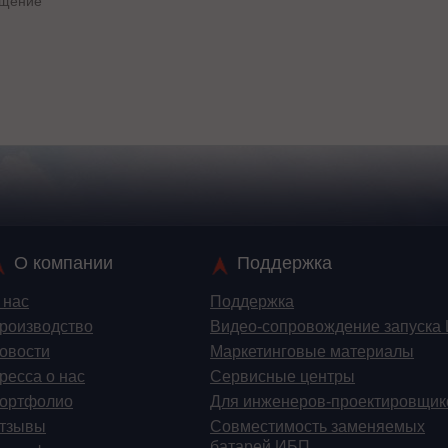
О компании
Поддержка
 нас
Поддержка
роизводство
Видео-сопровождение запуска
овости
Маркетинговые материалы
ресса о нас
Сервисные центры
ортфолио
Для инженеров-проектировщик
тзывы
Cовместимость заменяемых
батарей ИБП