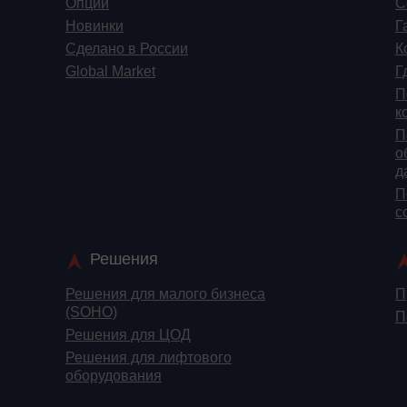
Опции
С
Новинки
Г
Сделано в России
К
Global Market
Г
П
к
П
о
д
П
c
Решения
Решения для малого бизнеса
П
(SOHO)
П
Решения для ЦОД
Решения для лифтового
оборудования