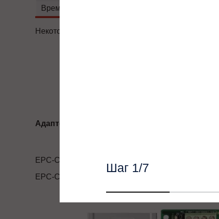
Формируем бюджет для
Время разгона/торможения, сек:
Для лифтового оборуд
Некоторые характеристики товара могут изменять
Адаптеры протоколов
EPC-CM2
Шаг
1
/7
EPC-CM3