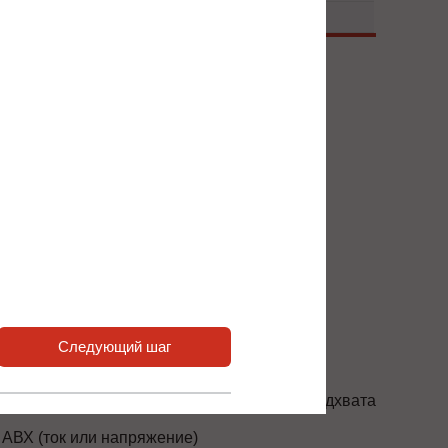
 нас или наших партнёров.
сширения входов / выходов
xАВХ, 1xЦВХ, 1x АВЫХ , 1 РВЫХ
xЦВХ, 2xPT100 АВХ, 2xРВЫХ, 2xАВЫХ
Следующий шаг
онтроль напряжения
онтроль напряжения и оптимизация самоподхвата
 АВХ (ток или напряжение)