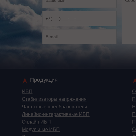
Продукция
ИБП
О
Стабилизаторы напряжения
П
Частотные преобразователи
Н
Линейно-интерактивные ИБП
П
Онлайн ИБП
П
Модульные ИБП
О