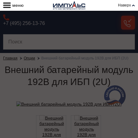
меню
Наверх
+7 (495) 256-13-76
Главная
Опции
Внешний батарейный модуль 192В для ИБП (2U)
Внешний батарейный модуль
192В для ИБП (2U)