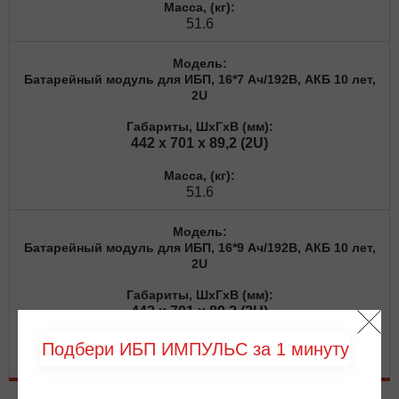
51.6
Батарейный модуль для ИБП, 16*7 Ач/192В, АКБ 10 лет,
2U
442 x 701 x 89,2 (2U)
51.6
Батарейный модуль для ИБП, 16*9 Ач/192В, АКБ 10 лет,
2U
442 x 701 x 89,2 (2U)
Подбери ИБП ИМПУЛЬС за 1 минуту
54.8