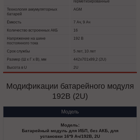
герметизированные
Технология аккумуляторных
AGM
батарей
Ёмкость
7 Ач, 9 Ач
Количество встроенных АКБ
16
Напряжение на шине
192 В
постоянного тока
Срок службы
5 лет, 10 лет
Размер (Ш х Г х В), мм
442x701x89,2 (2U)
Высота в U
2U
Модификации батарейного модуля
192В (2U)
Модель
Батарейный модуль для ИБП, без АКБ, для
установки 16*9 Ач/192В, 2U