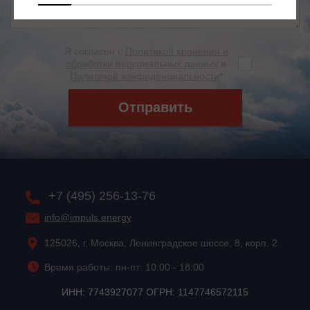
Я согласен с
Политикой хранения и
обработки персональных данных
и
Политикой конфиденциальности
*
Отправить
+7 (495) 256-13-76
info@impuls.energy
125026, г. Москва, Ленинградское шоссе, 8, корп. 2
Время работы: пн-пт: 10:00 - 18:00
ИНН: 7743927077 ОГРН: 1147746572115