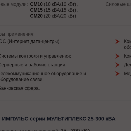
вые модули:
СМ10
(10 кВА/10 кВт)
Силовые ш
СМ15
(15 кВА/15 кВт)
СМ20
(20 кВА/20 кВт)
ы применения:
IDC (Интернет дата-центры);
Ко
об
Системы контроля и управления;
Ко
Серверные и рабочие станции;
Де
Телекоммуникационное оборудование и
Ме
оборудование связи;
Банковская сфера.
 ИМПУЛЬС серии МУЛЬТИПЛЕКС 25-300 кВА
25 - 300 кВА
ощность готовых решений: