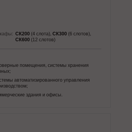
кафы:
СК200
(4 слота)
СК300
(6 слотов)
СК600
(12 слотов)
рверные помещения, системы хранения
нных;
стемы автоматизированного управления
оизводством;
ммерческие здания и офисы.