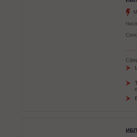
М
Числ
Сило
Сфер
ИБП