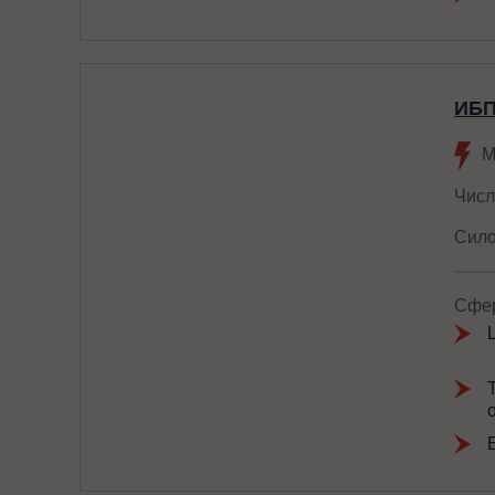
ИБП
М
Числ
Сило
Сфер