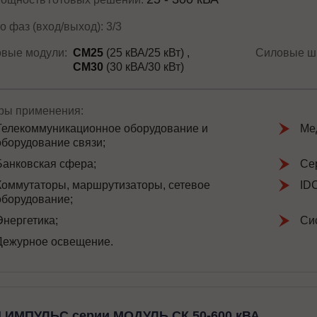
о фаз (вход/выход): 3/3
вые модули:
СМ25
(25 кВА/25 кВт)
Силовые ш
СМ30
(30 кВА/30 кВт)
ы применения:
Телекоммуникационное оборудование и
Ме
оборудование связи;
Банковская сфера;
Се
Коммутаторы, маршрутизаторы, сетевое
ID
оборудование;
Энергетика;
Си
Дежурное освещение.
 ИМПУЛЬС серии МОДУЛЬ СК 50-600 кВА