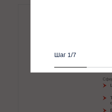
ИБП
М
Числ
Сило
Шаг
1
/7
Сфер