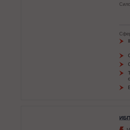
Сило
Сфер
ИБП
М