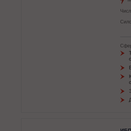
Числ
Сило
Сфер
ИБП