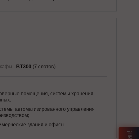
кафы:
BT300
(7 слотов)
рверные помещения, системы хранения
нных;
стемы автоматизированного управления
оизводством;
ммерческие здания и офисы.