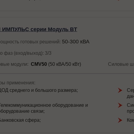
 ИМПУЛЬС серии Модуль BT
50-300 кВА
ощность готовых решений:
о фаз (вход/выход): 3/3
вые модули:
СМV50
(50 кВА/50 кВт)
Силовые ш
ы применения:
ЦОД среднего и большого размера;
Се
да
Телекоммуникационное оборудование и
Си
оборудование связи;
пр
Банковская сфера;
Ко