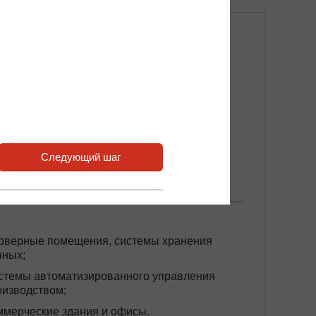
кафы:
СТ600-100B
(6 слотов)
СТ600-100M
(6 слотов)
СТ800-100В
(8 слотов)
Следующий шаг
СТ1000-100В
(10 слотов)
СТ1200-100В
(12 слотов)
рверные помещения, системы хранения
нных;
стемы автоматизированного управления
оизводством;
ммерческие здания и офисы.