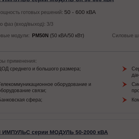
50 - 600 кВА
ощность готовых решений:
о фаз (вход/выход): 3/3
вые модули:
PM50N
(50 кВА/50 кВт)
Силовые ш
ы применения:
ЦОД среднего и большого размера;
Се
да
Телекоммуникационное оборудование и
Си
оборудование связи;
пр
Банковская сфера;
Ко
 ИМПУЛЬС серии МОДУЛЬ 50-2000 кВА